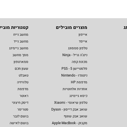
ג
מוצרים מובילים
קטגוריות מוביל
אייפון
מחשב נייח
אייפד
מחשב נייד
טלפון סמסונג
מחשב גיימינג
נינג'ה גריל - Ninja
מסך מחשב
מכונת קפה
סמארטפון
פלסטיישן 5 - PS5
שעון חכם
נינטנדו - Nintendo
טאבלט
מדפסת HP
טלוויזיה
אוזניות אלחוטיות
מדפסת
כיסא גיימינג
ראוטר
טלפון שיאומי - Xiaomi
דיסק חיצוני
שואב אבק דייסון - Dyson
סטרימר
שואב אבק שוטף
בושם לגבר
מקבוק - Apple MacBook
בושם לאישה