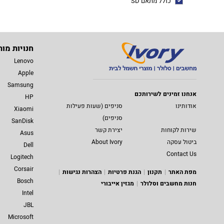
כולל מתאם SD
חנויות מות
Lenovo
Apple
Samsung
אנחנו זמינים לשירותכם
HP
אודותינו
סניפים (שעות פעילות
Xiaomi
סניפים)
SanDisk
שירות לקוחות
יצירת קשר
Asus
ביטול עסקה
About Ivory
Dell
Contact Us
Logitech
Corsair
מפת האתר
תקנון
הגנת פרטיות
הצהרות נגישות
Bosch
חנות מחשבים וסלולר
מגזין אייבורי
Intel
JBL
Microsoft