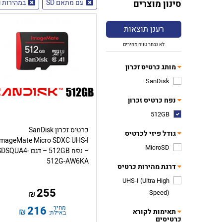
סינון מוצרים
עם מתאם SD
במהירות 150MB/sec
רענן תוצאות
לא נבחר טווח מחירים
מותג כרטיס זכרון
SanDisk
נפח כרטיס זכרון
512GB
כרטיס זכרון SanDisk
גודל פיזי לכרטיס
ImageMate Micro SDXC UHS-I
MicroSD
– נפח 512GB – דגם DSQUA4
512G-AW6KA
דרגת מהירות כרטיס
UHS-I (Ultra High
255
Speed)
₪
מחיר
216
₪
תאימות לקורא
באילת:
כרטיסים