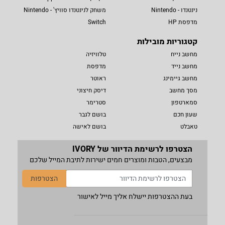
נינטנדו - Nintendo
משחק לנינטנדו סוויץ' - Nintendo
מדפסת HP
Switch
קטגוריות מובילות
מחשב נייח
טלוויזיה
מחשב נייד
מדפסת
מחשב גיימינג
ראוטר
מסך מחשב
דיסק חיצוני
סמארטפון
סטרימר
שעון חכם
בושם לגבר
טאבלט
בושם לאישה
הצטרפו לרשימת הדיוור של IVORY
מבצעים, הטבות ומוצרים חמים ישירות לתיבת המייל שלכם
הצטרפות
בעת ההצטרפות יישלח אליך מייל לאישור