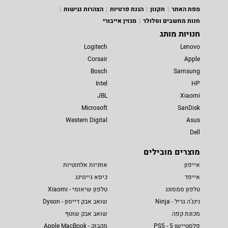
מפת האתר
תקנון
הגנת פרטיות
הצהרות נגישות
חנות מחשבים וסלולר
מגזין אייבורי
חנויות מותג
Logitech
Lenovo
Corsair
Apple
Bosch
Samsung
Intel
HP
JBL
Xiaomi
Microsoft
SanDisk
Western Digital
Asus
Dell
מוצרים מובילים
אייפון
אוזניות אלחוטיות
אייפד
כיסא גיימינג
טלפון סמסונג
טלפון שיאומי - Xiaomi
נינג'ה גריל - Ninja
שואב אבק דייסון - Dyson
מכונת קפה
שואב אבק שוטף
פלסטיישן 5 - PS5
מקבוק - Apple MacBook