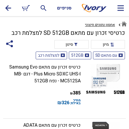
סניפים
אחסון נתונים חיצוני
כרטיסי זכרון עם מתאם SD 512GB למצלמת רכב
מיון
סינון
עם מתאם SD
512GB
למצלמת רכב
כרטיס זכרון עם מתאם Samsung Evo
Plus Micro SDXC UHS-I - דגם MB-
MC512SA - נפח 512GB
385
₪
מחיר
₪
326
באילת:
כרטיס זכרון עם מתאם ADATA