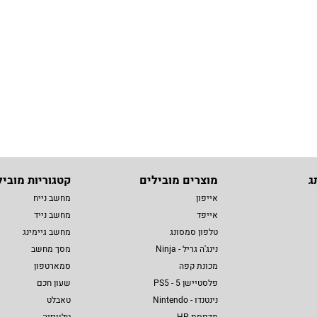
ג
מוצרים מובילים
קטגוריות מוביל
אייפון
מחשב נייח
אייפד
מחשב נייד
טלפון סמסונג
מחשב גיימינג
נינג'ה גריל - Ninja
מסך מחשב
מכונת קפה
סמארטפון
פלסטיישן 5 - PS5
שעון חכם
נינטנדו - Nintendo
טאבלט