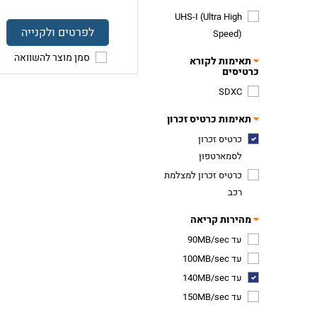
UHS-I (Ultra High
לפרטים ולקנייה
Speed)
סמן מוצר להשוואה
תאימות לקורא
כרטיסים
SDXC
תאימות כרטיס זכרון
כרטיס זכרון
לסמארטפון
כרטיס זכרון למצלמת
רכב
מהירות קריאה
עד 90MB/sec
עד 100MB/sec
עד 140MB/sec
עד 150MB/sec