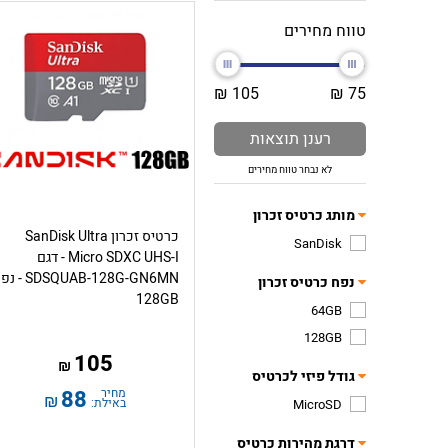
טווח מחירים
105 ₪
75 ₪
רענן תוצאות
לא נבחר טווח מחירים
מותג כרטיס זכרון
כרטיס זכרון SanDisk Ultra
SanDisk
Micro SDXC UHS-I - דגם
SDSQUAB-128G-GN6MN 
נפח כרטיס זכרון
128GB
64GB
128GB
105
₪
גודל פיזי לכרטיס
מחיר
88
₪
באילת:
MicroSD
דרגת מהירות כרטיס