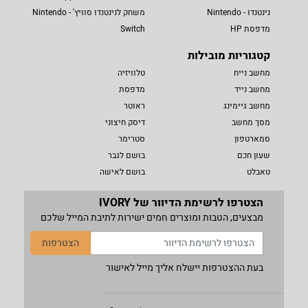
נינטנדו - Nintendo
משחק לנינטנדו סוויץ' - Nintendo
מדפסת HP
Switch
קטגוריות מובילות
מחשב נייח
טלוויזיה
מחשב נייד
מדפסת
מחשב גיימינג
ראוטר
מסך מחשב
דיסק חיצוני
סמארטפון
סטרימר
שעון חכם
בושם לגבר
טאבלט
בושם לאישה
הצטרפו לרשימת הדיוור של IVORY
מבצעים, הטבות ומוצרים חמים ישירות לתיבת המייל שלכם
הצטרפות
בעת ההצטרפות יישלח אליך מייל לאישור