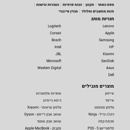
מפת האתר
תקנון
הגנת פרטיות
הצהרות נגישות
חנות מחשבים וסלולר
מגזין אייבורי
חנויות מותג
Logitech
Lenovo
Corsair
Apple
Bosch
Samsung
Intel
HP
JBL
Xiaomi
Microsoft
SanDisk
Western Digital
Asus
Dell
מוצרים מובילים
אייפון
אוזניות אלחוטיות
אייפד
כיסא גיימינג
טלפון סמסונג
טלפון שיאומי - Xiaomi
נינג'ה גריל - Ninja
שואב אבק דייסון - Dyson
מכונת קפה
שואב אבק שוטף
פלסטיישן 5 - PS5
מקבוק - Apple MacBook