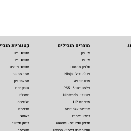
ג
מוצרים מובילים
קטגוריות מוביל
אייפון
מחשב נייח
אייפד
מחשב נייד
טלפון סמסונג
מחשב גיימינג
נינג'ה גריל - Ninja
מסך מחשב
מכונת קפה
סמארטפון
פלסטיישן 5 - PS5
שעון חכם
נינטנדו - Nintendo
טאבלט
מדפסת HP
טלוויזיה
אוזניות אלחוטיות
מדפסת
כיסא גיימינג
ראוטר
טלפון שיאומי - Xiaomi
דיסק חיצוני
שואב אבק דייסון - Dyson
סטרימר