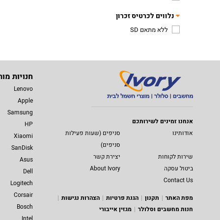
נלווים לכרטיס זכרון
ללא מתאם SD
חנויות מות
Lenovo
Apple
Samsung
אנחנו זמינים לשירותכם
HP
אודותינו
סניפים (שעות פעילות
Xiaomi
סניפים)
SanDisk
שירות לקוחות
יצירת קשר
Asus
ביטול עסקה
About Ivory
Dell
Contact Us
Logitech
Corsair
מפת האתר
תקנון
הגנת פרטיות
הצהרות נגישות
Bosch
חנות מחשבים וסלולר
מגזין אייבורי
Intel