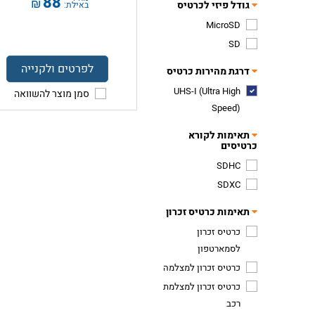
88
₪
גודל פיזי לכרטיס
באילת:
MicroSD
SD
לפרטים ולקנייה
דרגת מהירות כרטיס
UHS-I (Ultra High
סמן מוצר להשוואה
Speed)
תאימות לקורא
כרטיסים
SDHC
SDXC
תאימות כרטיס זכרון
כרטיס זכרון
לסמארטפון
כרטיס זכרון למצלמה
כרטיס זכרון למצלמת
רכב