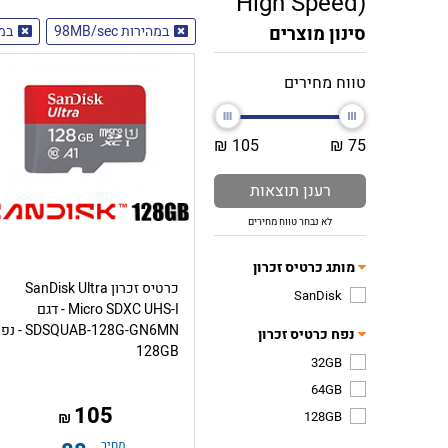
High Speed)
סינון מוצרים
במהירות 98MB/sec
במהיר
טווח מחירים
105 ₪
75 ₪
רענן תוצאות
לא נבחר טווח מחירים
מותג כרטיס זכרון
כרטיס זכרון SanDisk Ultra
SanDisk
Micro SDXC UHS-I - דגם
SDSQUAB-128G-GN6MN 
נפח כרטיס זכרון
128GB
32GB
64GB
105
128GB
₪
מחיר