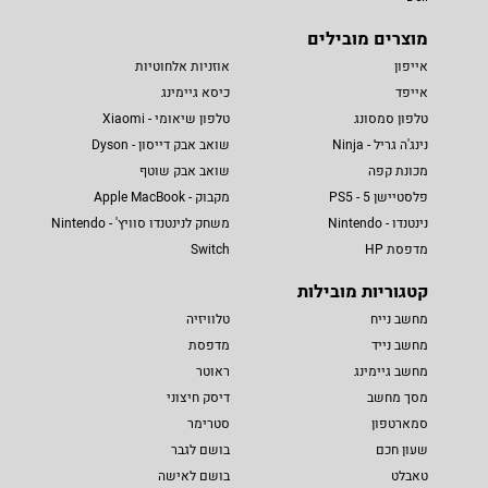
מוצרים מובילים
אייפון
אוזניות אלחוטיות
אייפד
כיסא גיימינג
טלפון סמסונג
טלפון שיאומי - Xiaomi
נינג'ה גריל - Ninja
שואב אבק דייסון - Dyson
מכונת קפה
שואב אבק שוטף
פלסטיישן 5 - PS5
מקבוק - Apple MacBook
נינטנדו - Nintendo
משחק לנינטנדו סוויץ' - Nintendo
מדפסת HP
Switch
קטגוריות מובילות
מחשב נייח
טלוויזיה
מחשב נייד
מדפסת
מחשב גיימינג
ראוטר
מסך מחשב
דיסק חיצוני
סמארטפון
סטרימר
שעון חכם
בושם לגבר
טאבלט
בושם לאישה