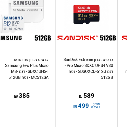
כרטיס זכרון SanDisk Extreme
כרטיס זכרון עם מתאם
Samsung Evo Plus Micro
Pro Micro SDXC UHS-I V30 -
 נפח
דגם SDSQXCD-512G - נפח
SDXC UHS-I - דגם MB-
512GB
MC512SA - נפח 512GB
385
589
₪
₪
מחיר
499
₪
באילת: