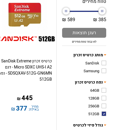
טווח מחירים
589 ₪
385 ₪
רענן תוצאות
לא נבחר טווח מחירים
מותג כרטיס זכרון
כרטיס זכרון SanDisk Extreme
SanDisk
Micro SDXC UHS-I A2 - דגם
Samsung
SDSQXAV-512G-GN6MN -
512GB
נפח כרטיס זכרון
64GB
445
128GB
₪
256GB
מחיר
377
₪
באילת:
512GB
גודל פיזי לכרטיס