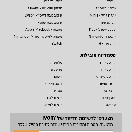
אייפד
כיסא גיימינג
טלפון סמסונג
טלפון שיאומי - Xiaomi
נינג'ה גריל - Ninja
שואב אבק דייסון - Dyson
מכונת קפה
שואב אבק שוטף
פלסטיישן 5 - PS5
מקבוק - Apple MacBook
נינטנדו - Nintendo
משחק לנינטנדו סוויץ' - Nintendo
מדפסת HP
Switch
קטגוריות מובילות
מחשב נייח
טלוויזיה
מחשב נייד
מדפסת
מחשב גיימינג
ראוטר
מסך מחשב
דיסק חיצוני
סמארטפון
סטרימר
שעון חכם
בושם לגבר
טאבלט
בושם לאישה
הצטרפו לרשימת הדיוור של IVORY
מבצעים, הטבות ומוצרים חמים ישירות לתיבת המייל שלכם