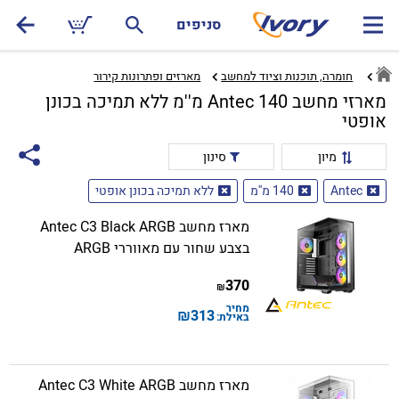
סניפים
חומרה, תוכנות וציוד למחשב
מארזים ופתרונות קירור‏
מארזי מחשב Antec 140 מ''מ ללא תמיכה בכונן
אופטי
מיון
סינון
Antec
140 מ''מ
ללא תמיכה בכונן אופטי
מארז מחשב Antec C3 Black ARGB
בצבע שחור עם מאווררי ARGB
370
₪
מחיר
₪
313
באילת:
מארז מחשב Antec C3 White ARGB