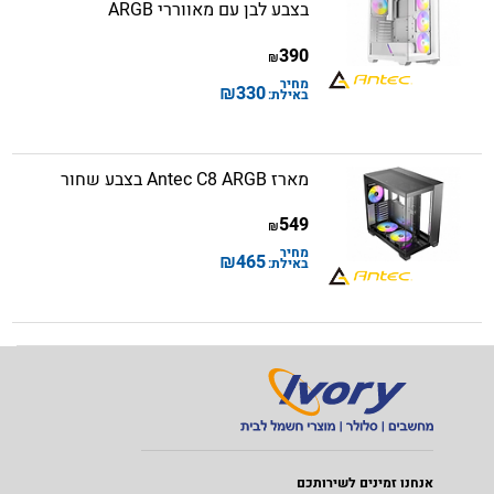
בצבע לבן עם מאווררי ARGB
390
₪
מחיר
₪
330
באילת:
מארז Antec C8 ARGB בצבע שחור
549
₪
מחיר
₪
465
באילת:
אנחנו זמינים לשירותכם