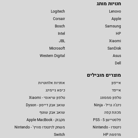
חנויות מותג
Logitech
Lenovo
Corsair
Apple
Bosch
Samsung
Intel
HP
JBL
Xiaomi
Microsoft
SanDisk
Western Digital
Asus
Dell
מוצרים מובילים
אייפון
אוזניות אלחוטיות
אייפד
כיסא גיימינג
טלפון סמסונג
טלפון שיאומי - Xiaomi
נינג'ה גריל - Ninja
שואב אבק דייסון - Dyson
מכונת קפה
שואב אבק שוטף
פלסטיישן 5 - PS5
מקבוק - Apple MacBook
נינטנדו - Nintendo
משחק לנינטנדו סוויץ' - Nintendo
מדפסת HP
Switch