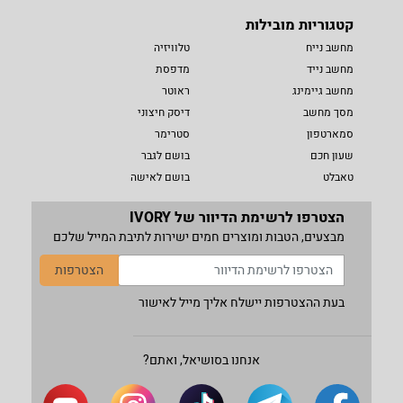
קטגוריות מובילות
מחשב נייח
טלוויזיה
מחשב נייד
מדפסת
מחשב גיימינג
ראוטר
מסך מחשב
דיסק חיצוני
סמארטפון
סטרימר
שעון חכם
בושם לגבר
טאבלט
בושם לאישה
הצטרפו לרשימת הדיוור של IVORY
מבצעים, הטבות ומוצרים חמים ישירות לתיבת המייל שלכם
הצטרפות
בעת ההצטרפות יישלח אליך מייל לאישור
אנחנו בסושיאל, ואתם?