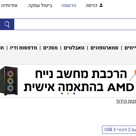
כניסה
הרשמה
ביטול עסקה
אודותינו
יחים
|
סמארטפונים
|
טאבלטים
|
מסכים
|
מדפסות ודיו
|
חו
ות קירור‏
2 חיבורי USB 3