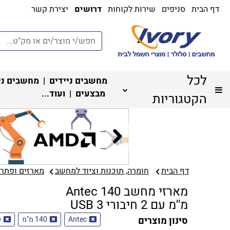
דף הבית
סניפים
שירות לקוחות
דרושים
יצירת קשר
לכל
מחשבים ניידים
|
מחשבים ני
מבצעים
| ועוד...
הקטגוריות
דף הבית
חומרה, תוכנות וציוד למחשב
מארזים ופתרונ
מארזי מחשב Antec 140
מ''מ עם 2 חיבורי USB 3
סינון מוצרים
Antec
140 מ''מ
עם 