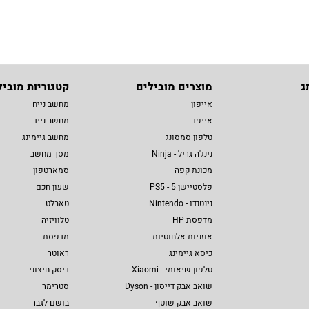
ג
מוצרים מובילים
קטגוריות מוביל
אייפון
מחשב נייח
אייפד
מחשב נייד
טלפון סמסונג
מחשב גיימינג
נינג'ה גריל - Ninja
מסך מחשב
מכונת קפה
סמארטפון
פלסטיישן 5 - PS5
שעון חכם
נינטנדו - Nintendo
טאבלט
מדפסת HP
טלוויזיה
אוזניות אלחוטיות
מדפסת
כיסא גיימינג
ראוטר
טלפון שיאומי - Xiaomi
דיסק חיצוני
שואב אבק דייסון - Dyson
סטרימר
שואב אבק שוטף
בושם לגבר