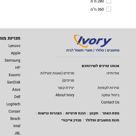
280 מ''מ
360 מ''מ
חנויות מות
Lenovo
Apple
Samsung
אנחנו זמינים לשירותכם
HP
אודותינו
סניפים (שעות פעילות
Xiaomi
סניפים)
SanDisk
שירות לקוחות
יצירת קשר
Asus
ביטול עסקה
About Ivory
Dell
Contact Us
Logitech
Corsair
מפת האתר
תקנון
הגנת פרטיות
הצהרות נגישות
Bosch
חנות מחשבים וסלולר
מגזין אייבורי
Intel
JBL