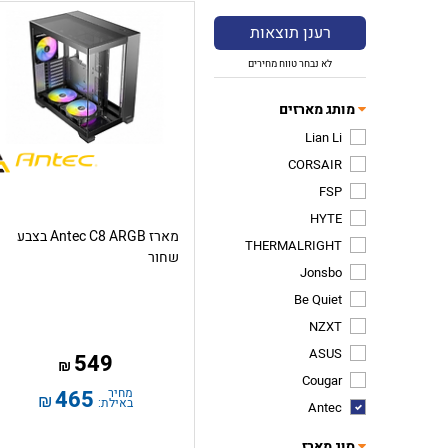
רענן תוצאות
לא נבחר טווח מחירים
מותג מארזים
Lian Li
CORSAIR
FSP
HYTE
מארז Antec C8 ARGB בצבע
THERMALRIGHT
שחור
Jonsbo
Be Quiet
NZXT
ASUS
549
₪
Cougar
מחיר
465
₪
באילת:
Antec
סוג מארז