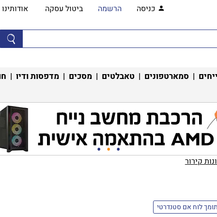
כניסה
הרשמה
ביטול עסקה
אודותינו
יחים
|
סמארטפונים
|
טאבלטים
|
מסכים
|
מדפסות ודיו
|
חו
ות קירור‏
ומך לוח אם סטנדרטי