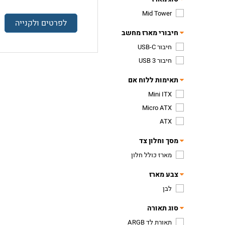
Mid Tower
לפרטים ולקנייה
חיבורי מארז מחשב
חיבור USB-C
חיבור USB 3
תאימות ללוח אם
Mini ITX
Micro ATX
ATX
מסך וחלון צד
מארז כולל חלון
צבע מארז
לבן
סוג תאורה
תאורת לד ARGB