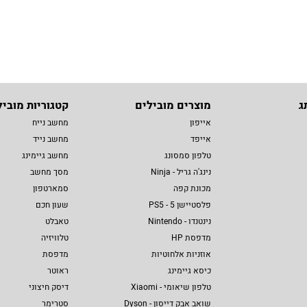
ג
מוצרים מובילים
קטגוריות מוביל
אייפון
מחשב נייח
אייפד
מחשב נייד
טלפון סמסונג
מחשב גיימינג
נינג'ה גריל - Ninja
מסך מחשב
מכונת קפה
סמארטפון
פלסטיישן 5 - PS5
שעון חכם
נינטנדו - Nintendo
טאבלט
מדפסת HP
טלוויזיה
אוזניות אלחוטיות
מדפסת
כיסא גיימינג
ראוטר
טלפון שיאומי - Xiaomi
דיסק חיצוני
שואב אבק דייסון - Dyson
סטרימר