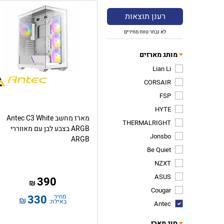
רענן תוצאות
לא נבחר טווח מחירים
מותג מארזים
Lian Li
CORSAIR
FSP
HYTE
מארז מחשב Antec C3 White
THERMALRIGHT
ARGB בצבע לבן עם מאווררי
Jonsbo
ARGB
Be Quiet
NZXT
ASUS
390
₪
Cougar
מחיר
330
₪
באילת:
Antec
סוג מארז