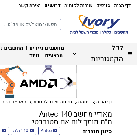
דף הבית
סניפים
שירות לקוחות
דרושים
יצירת קשר
לכל
מחשבים ניידים
|
מחשבים ני
מבצעים
| ועוד...
הקטגוריות
דף הבית
חומרה, תוכנות וציוד למחשב
מארזים ופתרונ
מארזי מחשב Antec 140
מ''מ תומך לוח אם סטנדרטי
סינון מוצרים
Antec
140 מ''מ
ת