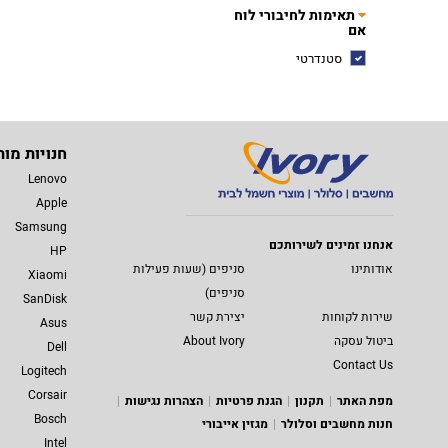
תאימות לחיבורי לוח
אם
סטנדרטי
חנויות מות
Lenovo
Apple
Samsung
אנחנו זמינים לשירותכם
HP
אודותינו
סניפים (שעות פעילות
Xiaomi
סניפים)
SanDisk
שירות לקוחות
יצירת קשר
Asus
ביטול עסקה
About Ivory
Dell
Contact Us
Logitech
Corsair
מפת האתר
תקנון
הגנת פרטיות
הצהרות נגישות
Bosch
חנות מחשבים וסלולר
מגזין אייבורי
Intel