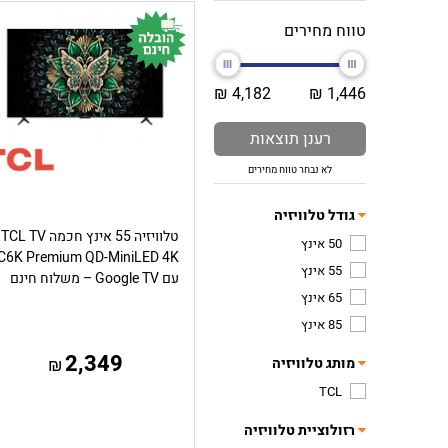
טווח מחירים
4,182 ₪
1,446 ₪
רענן תוצאות
לא נבחר טווח מחירים
גודל טלוויזיה
טלוויזיה 55 אינץ חכמה TCL TV
50 אינץ
C6K Premium QD-MiniLED 4K
55 אינץ
עם Google TV – משלוח חינם
65 אינץ
85 אינץ
2,349
מותג טלוויזיה
₪
TCL
רזולוציית טלוויזיה