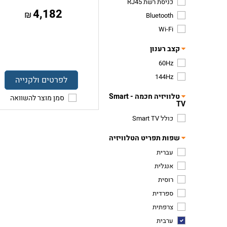
כניסת רשת RJ45
4,182
₪
Bluetooth
Wi-Fi
קצב רענון
60Hz
144Hz
לפרטים ולקנייה
טלוויזיה חכמה - Smart
סמן מוצר להשוואה
TV
כולל Smart TV
שפות תפריט הטלוויזיה
עברית
אנגלית
רוסית
ספרדית
צרפתית
ערבית