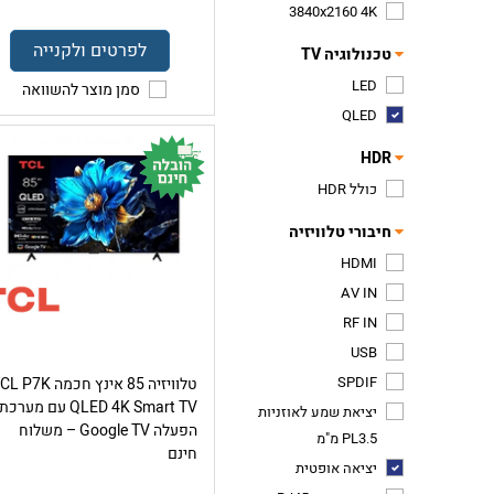
3840x2160 4K
לפרטים ולקנייה
טכנולוגיה TV
LED
סמן מוצר להשוואה
QLED
HDR
כולל HDR
חיבורי טלוויזיה
HDMI
AV IN
RF IN
USB
SPDIF
טלוויזיה 85 אינץ חכמה P7K
QLED 4K Smart TV עם מערכת
יציאת שמע לאוזניות
הפעלה Google TV – משלוח
PL3.5 מ"מ
חינם
יציאה אופטית