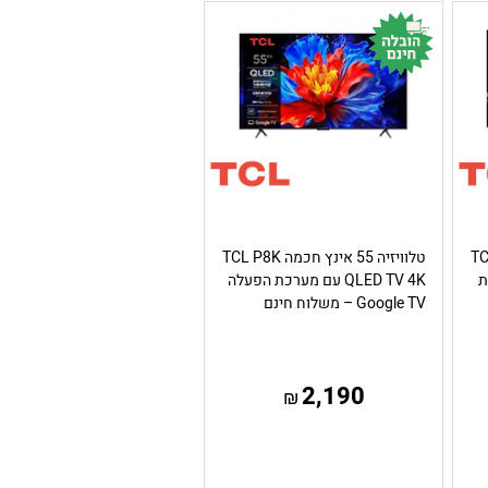
 TCL P7K
טלוויזיה 55 אינץ חכמה TCL P8K
רכת
QLED TV 4K עם מערכת הפעלה
Google TV – משלוח חינם
2,190
₪