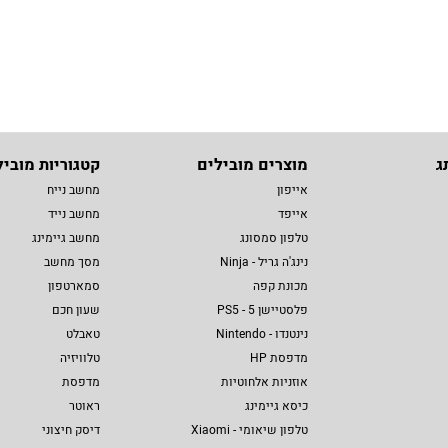
ג
מוצרים מובילים
קטגוריות מוביל
אייפון
מחשב נייח
אייפד
מחשב נייד
טלפון סמסונג
מחשב גיימינג
נינג'ה גריל - Ninja
מסך מחשב
מכונת קפה
סמארטפון
פלסטיישן 5 - PS5
שעון חכם
נינטנדו - Nintendo
טאבלט
מדפסת HP
טלוויזיה
אוזניות אלחוטיות
מדפסת
כיסא גיימינג
ראוטר
טלפון שיאומי - Xiaomi
דיסק חיצוני