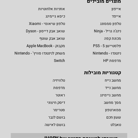
מוצרים מובילים
אייפון
אוזניות אלחוטיות
אייפד
כיסא גיימינג
טלפון סמסונג
טלפון שיאומי - Xiaomi
נינג'ה גריל - Ninja
שואב אבק דייסון - Dyson
מכונת קפה
שואב אבק שוטף
פלסטיישן 5 - PS5
מקבוק - Apple MacBook
נינטנדו - Nintendo
משחק לנינטנדו סוויץ' - Nintendo
מדפסת HP
Switch
קטגוריות מובילות
מחשב נייח
טלוויזיה
מחשב נייד
מדפסת
מחשב גיימינג
ראוטר
מסך מחשב
דיסק חיצוני
סמארטפון
סטרימר
שעון חכם
בושם לגבר
טאבלט
בושם לאישה