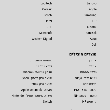
Logitech
Lenovo
Corsair
Apple
Bosch
Samsung
Intel
HP
JBL
Xiaomi
Microsoft
SanDisk
Western Digital
Asus
Dell
מוצרים מובילים
אייפון
אוזניות אלחוטיות
אייפד
כיסא גיימינג
טלפון סמסונג
טלפון שיאומי - Xiaomi
נינג'ה גריל - Ninja
שואב אבק דייסון - Dyson
מכונת קפה
שואב אבק שוטף
פלסטיישן 5 - PS5
מקבוק - Apple MacBook
נינטנדו - Nintendo
משחק לנינטנדו סוויץ' - Nintendo
מדפסת HP
Switch