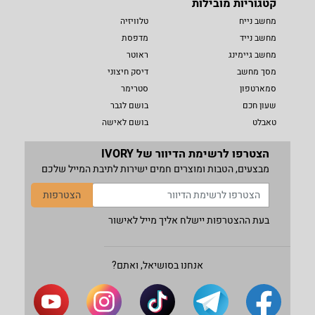
קטגוריות מובילות
מחשב נייח
טלוויזיה
מחשב נייד
מדפסת
מחשב גיימינג
ראוטר
מסך מחשב
דיסק חיצוני
סמארטפון
סטרימר
שעון חכם
בושם לגבר
טאבלט
בושם לאישה
הצטרפו לרשימת הדיוור של IVORY
מבצעים, הטבות ומוצרים חמים ישירות לתיבת המייל שלכם
הצטרפות
בעת ההצטרפות יישלח אליך מייל לאישור
אנחנו בסושיאל, ואתם?