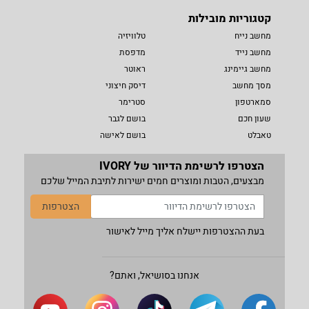
קטגוריות מובילות
מחשב נייח
טלוויזיה
מחשב נייד
מדפסת
מחשב גיימינג
ראוטר
מסך מחשב
דיסק חיצוני
סמארטפון
סטרימר
שעון חכם
בושם לגבר
טאבלט
בושם לאישה
הצטרפו לרשימת הדיוור של IVORY
מבצעים, הטבות ומוצרים חמים ישירות לתיבת המייל שלכם
הצטרפות
בעת ההצטרפות יישלח אליך מייל לאישור
אנחנו בסושיאל, ואתם?