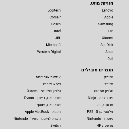
חנויות מותג
Logitech
Lenovo
Corsair
Apple
Bosch
Samsung
Intel
HP
JBL
Xiaomi
Microsoft
SanDisk
Western Digital
Asus
Dell
מוצרים מובילים
אייפון
אוזניות אלחוטיות
אייפד
כיסא גיימינג
טלפון סמסונג
טלפון שיאומי - Xiaomi
נינג'ה גריל - Ninja
שואב אבק דייסון - Dyson
מכונת קפה
שואב אבק שוטף
פלסטיישן 5 - PS5
מקבוק - Apple MacBook
נינטנדו - Nintendo
משחק לנינטנדו סוויץ' - Nintendo
מדפסת HP
Switch