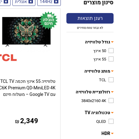
סינון מוצרים
144Hz
אנגלית
יצ
רענן תוצאות
לא נבחר טווח מחירים
גודל טלוויזיה
50 אינץ
55 אינץ
מותג טלוויזיה
TCL
טלוויזיה 55 אינץ חכמה TCL TV
C6K Premium QD-MiniLED 4K
רזולוציית טלוויזיה
עם Google TV – משלוח חינם
3840x2160 4K
טכנולוגיה TV
2,349
₪
QLED
HDR