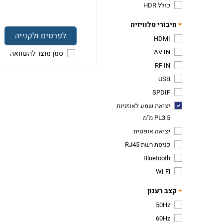
כולל HDR
חיבורי טלוויזיה
לפרטים ולקנייה
HDMI
AV IN
סמן מוצר להשוואה
RF IN
USB
SPDIF
יציאת שמע לאוזניות
PL3.5 מ"מ
יציאה אופטית
כניסת רשת RJ45
Bluetooth
Wi-Fi
קצב רענון
50Hz
60Hz