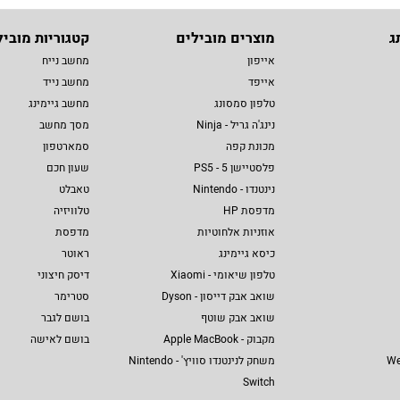
ג
מוצרים מובילים
קטגוריות מוביל
אייפון
מחשב נייח
אייפד
מחשב נייד
טלפון סמסונג
מחשב גיימינג
נינג'ה גריל - Ninja
מסך מחשב
מכונת קפה
סמארטפון
פלסטיישן 5 - PS5
שעון חכם
נינטנדו - Nintendo
טאבלט
מדפסת HP
טלוויזיה
אוזניות אלחוטיות
מדפסת
כיסא גיימינג
ראוטר
טלפון שיאומי - Xiaomi
דיסק חיצוני
שואב אבק דייסון - Dyson
סטרימר
שואב אבק שוטף
בושם לגבר
מקבוק - Apple MacBook
בושם לאישה
We
משחק לנינטנדו סוויץ' - Nintendo
Switch