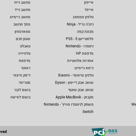
אייפון
מחשב נייח
אייפד
מחשב נייד
טלפון סמסונג
מחשב גיימינג
נינג'ה גריל - Ninja
מסך מחשב
מכונת קפה
סמארטפון
פלסטיישן 5 - PS5
שעון חכם
נינטנדו - Nintendo
טאבלט
מדפסת HP
טלוויזיה
אוזניות אלחוטיות
מדפסת
כיסא גיימינג
ראוטר
טלפון שיאומי - Xiaomi
דיסק חיצוני
שואב אבק דייסון - Dyson
סטרימר
שואב אבק שוטף
בושם לגבר
מקבוק - Apple MacBook
בושם לאישה
We
משחק לנינטנדו סוויץ' - Nintendo
Switch
rved