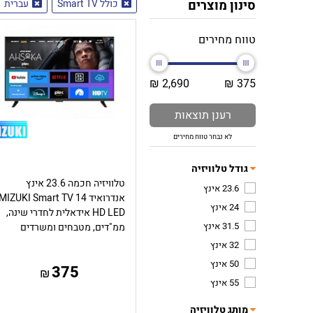
סינון מוצרים
כולל Smart TV
עברית
טווח מחירים
2,690 ₪
375 ₪
רענן תוצאות
לא נבחר טווח מחירים
גודל טלוויזיה
טלוויזיה חכמה 23.6 אינץ
23.6 אינץ
אנדרואיד 14 MIZUKI Smart TV
24 אינץ
HD LED אידאלית לחדרי שינה,
31.5 אינץ
ממ"דים, מטבחים ומשרדים
32 אינץ
50 אינץ
375
₪
55 אינץ
מותג טלוויזיה