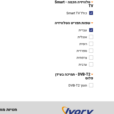
טלוויזיה חכמה - Smart
TV
כולל Smart TV
שפות תפריט הטלוויזיה
עברית
אנגלית
רוסית
ספרדית
צרפתית
ערבית
DVB-T2 - תמיכה בעידן
פלוס
תומך DVB-T2
חנויות מות