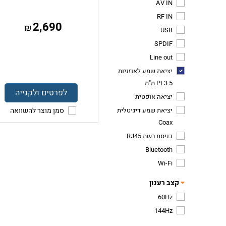
AV IN
RF IN
2,690
₪
USB
SPDIF
Line out
יציאת שמע לאוזניות
PL3.5 מ"מ
לפרטים ולקנייה
יציאה אופטית
יציאת שמע דיגיטלית
סמן מוצר להשוואה
Coax
כניסת רשת RJ45
Bluetooth
Wi-Fi
קצב רענון
60Hz
144Hz