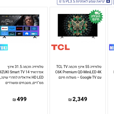
יציאת שמע לאוזניות PL3.5 מ"מ
טלוויזיה 55 אינץ חכמה TCL TV
טלוויזיה חכמה 31.5 אינץ
C6K Premium QD-MiniLED 4K
אנדרואיד 14 ZUKI Smart TV
עם Google TV – משלוח חינם
HD LED אידאלית לחדרי שינה,
ממ"דים, מטבחים ומשרדים
499
2,349
₪
₪