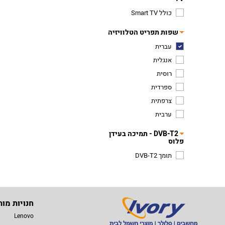
כולל Smart TV
שפות תפריט הטלוויזיה
עברית
אנגלית
רוסית
ספרדית
צרפתית
ערבית
DVB-T2 - תמיכה בעידן
פלוס
תומך DVB-T2
חנויות מות
Lenovo