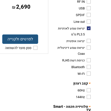
RF IN
2,690
₪
USB
SPDIF
Line out
יציאת שמע לאוזניות
PL3.5 מ"מ
לפרטים ולקנייה
יציאה אופטית
יציאת שמע דיגיטלית
סמן מוצר להשוואה
Coax
כניסת רשת RJ45
Bluetooth
Wi-Fi
קצב רענון
60Hz
144Hz
טלוויזיה חכמה - Smart
TV