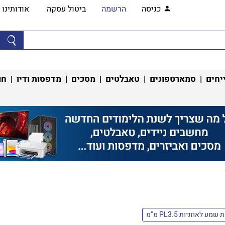
כניסה
הרשמה
ביטול עסקה
אודותינו
יחים
|
סמארטפונים
|
טאבלטים
|
מסכים
|
מדפסות ודיו
|
חו
שמע לאוזניות PL3.5 מ"מ