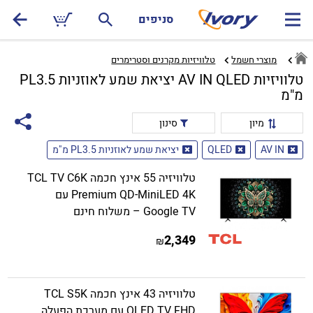
סניפים
מוצרי חשמל
טלוויזיות מקרנים וסטרימרים‏
טלוויזיות AV IN QLED יציאת שמע לאוזניות PL3.5
מ"מ
מיון
סינון
AV IN
QLED
יציאת שמע לאוזניות PL3.5 מ"מ
טלוויזיה 55 אינץ חכמה TCL TV C6K
Premium QD-MiniLED 4K עם
Google TV – משלוח חינם
2,349
₪
טלוויזיה 43 אינץ חכמה TCL S5K
QLED TV FHD עם מערכת הפעלה