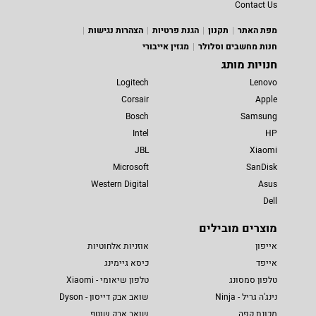
Contact Us
מפת האתר
תקנון
הגנת פרטיות
הצהרות נגישות
חנות מחשבים וסלולר
מגזין אייבורי
חנויות מותג
Logitech
Lenovo
Corsair
Apple
Bosch
Samsung
Intel
HP
JBL
Xiaomi
Microsoft
SanDisk
Western Digital
Asus
Dell
מוצרים מובילים
אייפון
אוזניות אלחוטיות
אייפד
כיסא גיימינג
טלפון סמסונג
טלפון שיאומי - Xiaomi
נינג'ה גריל - Ninja
שואב אבק דייסון - Dyson
מכונת קפה
שואב אבק שוטף