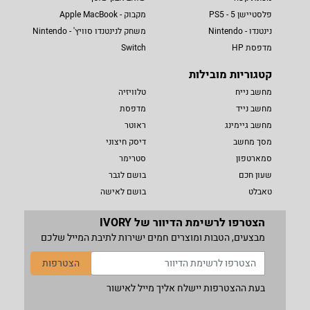
פלסטיישן 5 - PS5
מקבוק - Apple MacBook
נינטנדו - Nintendo
משחק לנינטנדו סוויץ' - Nintendo
מדפסת HP
Switch
קטגוריות מובילות
מחשב נייח
טלוויזיה
מחשב נייד
מדפסת
מחשב גיימינג
ראוטר
מסך מחשב
דיסק חיצוני
סמארטפון
סטרימר
שעון חכם
בושם לגבר
טאבלט
בושם לאישה
הצטרפו לרשימת הדיוור של IVORY
מבצעים, הטבות ומוצרים חמים ישירות לתיבת המייל שלכם
הצטרפות
בעת ההצטרפות יישלח אליך מייל לאישור