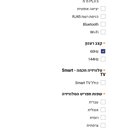
PL3.5 מ"מ
יציאה אופטית
כניסת רשת RJ45
Bluetooth
Wi-Fi
קצב רענון
60Hz
144Hz
טלוויזיה חכמה - Smart
TV
כולל Smart TV
שפות תפריט הטלוויזיה
עברית
אנגלית
רוסית
צרפתית