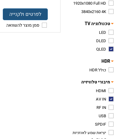
1920x1080 Full HD
3840x2160 4K
לפרטים ולקנייה
טכנולוגיה TV
סמן מוצר להשוואה
LED
DLED
QLED
HDR
כולל HDR
חיבורי טלוויזיה
HDMI
AV IN
RF IN
USB
SPDIF
יציאת שמע לאוזניות