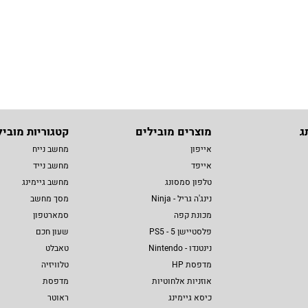
ג
מוצרים מובילים
קטגוריות מוביל
אייפון
מחשב נייח
אייפד
מחשב נייד
טלפון סמסונג
מחשב גיימינג
נינג'ה גריל - Ninja
מסך מחשב
מכונת קפה
סמארטפון
פלסטיישן 5 - PS5
שעון חכם
נינטנדו - Nintendo
טאבלט
מדפסת HP
טלוויזיה
אוזניות אלחוטיות
מדפסת
כיסא גיימינג
ראוטר