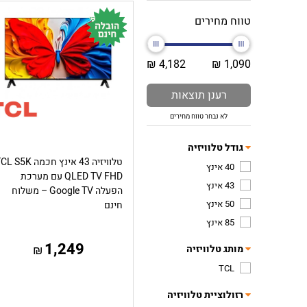
טווח מחירים
4,182 ₪
1,090 ₪
רענן תוצאות
לא נבחר טווח מחירים
גודל טלוויזיה
טלוויזיה 43 אינץ חכמה  S5K
40 אינץ
QLED TV FHD עם מערכת
43 אינץ
הפעלה Google TV – משלוח
50 אינץ
חינם
85 אינץ
1,249
מותג טלוויזיה
₪
TCL
רזולוציית טלוויזיה