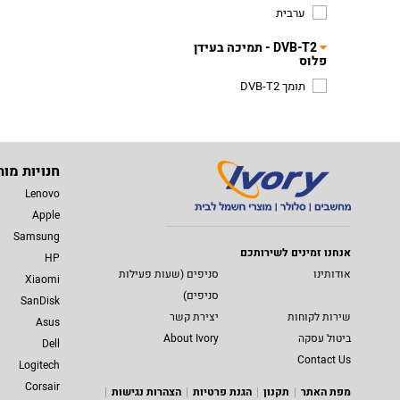
ערבית
DVB-T2 - תמיכה בעידן
פלוס
תומך DVB-T2
חנויות מות
Lenovo
Apple
Samsung
אנחנו זמינים לשירותכם
HP
אודותינו
סניפים (שעות פעילות
Xiaomi
סניפים)
SanDisk
שירות לקוחות
יצירת קשר
Asus
ביטול עסקה
About Ivory
Dell
Contact Us
Logitech
Corsair
מפת האתר
תקנון
הגנת פרטיות
הצהרות נגישות