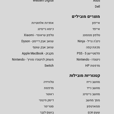
Western Digital
Asus
Dell
מוצרים מובילים
אייפון
אוזניות אלחוטיות
אייפד
כיסא גיימינג
טלפון סמסונג
טלפון שיאומי - Xiaomi
נינג'ה גריל - Ninja
שואב אבק דייסון - Dyson
מכונת קפה
שואב אבק שוטף
פלסטיישן 5 - PS5
מקבוק - Apple MacBook
נינטנדו - Nintendo
משחק לנינטנדו סוויץ' - Nintendo
מדפסת HP
Switch
קטגוריות מובילות
מחשב נייח
טלוויזיה
מחשב נייד
מדפסת
מחשב גיימינג
ראוטר
מסך מחשב
דיסק חיצוני
סמארטפון
סטרימר
שעון חכם
בושם לגבר