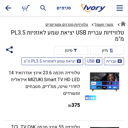
סניפים
מוצרי חשמל
טלוויזיות מקרנים וסטרימרים‏
טלוויזיות עברית USB יציאת שמע לאוזניות PL3.5
מ"מ
מיון
סינון
עברית
USB
יציאת שמע לאוזניות PL3.5 מ"מ
טלוויזיה חכמה 23.6 אינץ אנדרואיד 14
MIZUKI Smart TV HD LED אידאלית
לחדרי שינה, ממ"דים, מטבחים
ומשרדים
375
₪
טלוויזיה 55 אינץ חכמה TCL TV C6K