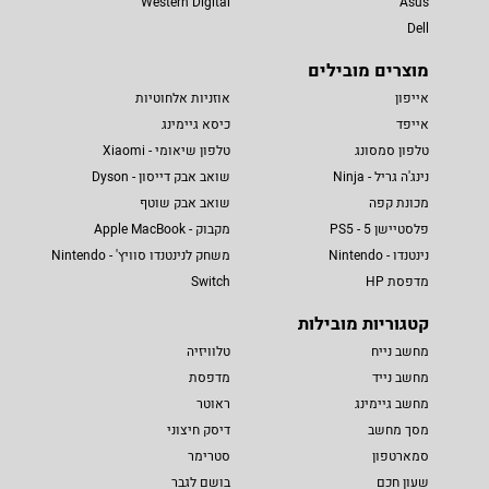
Western Digital
Asus
Dell
מוצרים מובילים
אייפון
אוזניות אלחוטיות
אייפד
כיסא גיימינג
טלפון סמסונג
טלפון שיאומי - Xiaomi
נינג'ה גריל - Ninja
שואב אבק דייסון - Dyson
מכונת קפה
שואב אבק שוטף
פלסטיישן 5 - PS5
מקבוק - Apple MacBook
נינטנדו - Nintendo
משחק לנינטנדו סוויץ' - Nintendo
מדפסת HP
Switch
קטגוריות מובילות
מחשב נייח
טלוויזיה
מחשב נייד
מדפסת
מחשב גיימינג
ראוטר
מסך מחשב
דיסק חיצוני
סמארטפון
סטרימר
שעון חכם
בושם לגבר