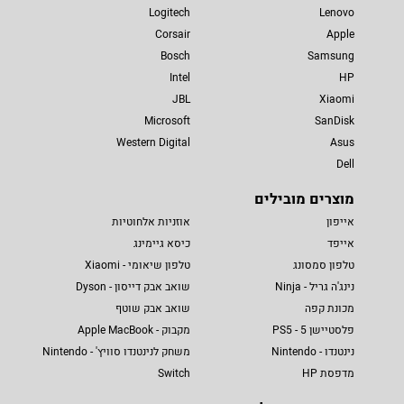
Logitech
Lenovo
Corsair
Apple
Bosch
Samsung
Intel
HP
JBL
Xiaomi
Microsoft
SanDisk
Western Digital
Asus
Dell
מוצרים מובילים
אייפון
אוזניות אלחוטיות
אייפד
כיסא גיימינג
טלפון סמסונג
טלפון שיאומי - Xiaomi
נינג'ה גריל - Ninja
שואב אבק דייסון - Dyson
מכונת קפה
שואב אבק שוטף
פלסטיישן 5 - PS5
מקבוק - Apple MacBook
נינטנדו - Nintendo
משחק לנינטנדו סוויץ' - Nintendo
מדפסת HP
Switch