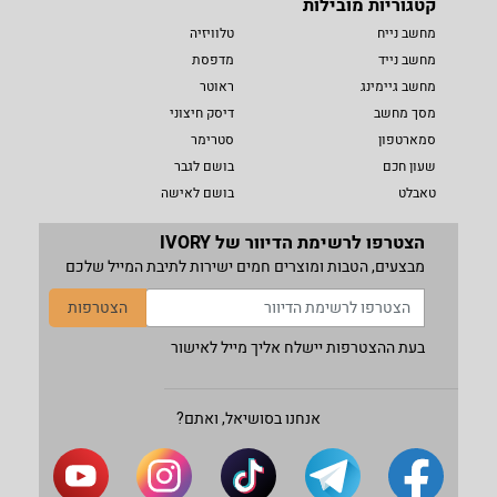
קטגוריות מובילות
מחשב נייח
טלוויזיה
מחשב נייד
מדפסת
מחשב גיימינג
ראוטר
מסך מחשב
דיסק חיצוני
סמארטפון
סטרימר
שעון חכם
בושם לגבר
טאבלט
בושם לאישה
הצטרפו לרשימת הדיוור של IVORY
מבצעים, הטבות ומוצרים חמים ישירות לתיבת המייל שלכם
הצטרפות
בעת ההצטרפות יישלח אליך מייל לאישור
אנחנו בסושיאל, ואתם?