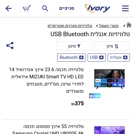
סניפים
מוצרי חשמל
טלוויזיות מקרנים וסטרימרים‏
טלוויזיות אנגלית USB Bluetooth
מיון
סינון
אנגלית
USB
Bluetooth
טלוויזיה חכמה 23.6 אינץ אנדרואיד 14
MIZUKI Smart TV HD LED אידאלית
לחדרי שינה, ממ"דים, מטבחים
ומשרדים
375
₪
טלוויזיה 55 אינץ סמסונג חכמה
Samsung Crystal UHD U8000F 4K