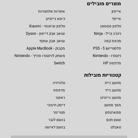
מוצרים מובילים
אייפון
אוזניות אלחוטיות
אייפד
כיסא גיימינג
טלפון סמסונג
טלפון שיאומי - Xiaomi
נינג'ה גריל - Ninja
שואב אבק דייסון - Dyson
מכונת קפה
שואב אבק שוטף
פלסטיישן 5 - PS5
מקבוק - Apple MacBook
נינטנדו - Nintendo
משחק לנינטנדו סוויץ' - Nintendo
מדפסת HP
Switch
קטגוריות מובילות
מחשב נייח
טלוויזיה
מחשב נייד
מדפסת
מחשב גיימינג
ראוטר
מסך מחשב
דיסק חיצוני
סמארטפון
סטרימר
שעון חכם
בושם לגבר
טאבלט
בושם לאישה