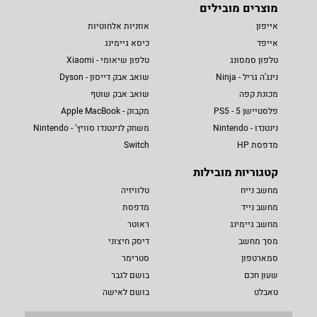
מוצרים מובילים
אייפון
אוזניות אלחוטיות
אייפד
כיסא גיימינג
טלפון סמסונג
טלפון שיאומי - Xiaomi
נינג'ה גריל - Ninja
שואב אבק דייסון - Dyson
מכונת קפה
שואב אבק שוטף
פלסטיישן 5 - PS5
מקבוק - Apple MacBook
נינטנדו - Nintendo
משחק לנינטנדו סוויץ' - Nintendo
מדפסת HP
Switch
קטגוריות מובילות
מחשב נייח
טלוויזיה
מחשב נייד
מדפסת
מחשב גיימינג
ראוטר
מסך מחשב
דיסק חיצוני
סמארטפון
סטרימר
שעון חכם
בושם לגבר
טאבלט
בושם לאישה