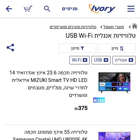
סניפים
מוצרי חשמל
טלוויזיות מקרנים וסטרימרים‏
טלוויזיות אנגלית USB Wi-Fi
מיון
סינון
אנגלית
USB
Wi-Fi
טלוויזיה חכמה 23.6 אינץ אנדרואיד 14
MIZUKI Smart TV HD LED אידאלית
לחדרי שינה, ממ"דים, מטבחים
ומשרדים
375
₪
טלוויזיה 55 אינץ סמסונג חכמה
Samsung Crystal UHD U8000F 4K