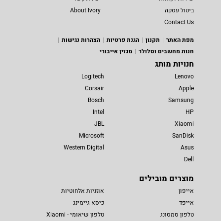
ביטול עסקה
About Ivory
Contact Us
מפת האתר
תקנון
הגנת פרטיות
הצהרות נגישות
חנות מחשבים וסלולר
מגזין אייבורי
חנויות מותג
Logitech
Lenovo
Corsair
Apple
Bosch
Samsung
Intel
HP
JBL
Xiaomi
Microsoft
SanDisk
Western Digital
Asus
Dell
מוצרים מובילים
אייפון
אוזניות אלחוטיות
אייפד
כיסא גיימינג
טלפון סמסונג
טלפון שיאומי - Xiaomi