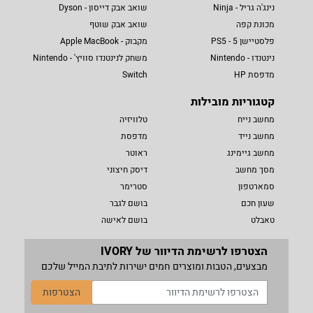
נינג'ה גריל - Ninja
שואב אבק דייסון - Dyson
מכונת קפה
שואב אבק שוטף
פלסטיישן 5 - PS5
מקבוק - Apple MacBook
נינטנדו - Nintendo
משחק לנינטנדו סוויץ' - Nintendo
מדפסת HP
Switch
קטגוריות מובילות
מחשב נייח
טלוויזיה
מחשב נייד
מדפסת
מחשב גיימינג
ראוטר
מסך מחשב
דיסק חיצוני
סמארטפון
סטרימר
שעון חכם
בושם לגבר
טאבלט
בושם לאישה
הצטרפו לרשימת הדיוור של IVORY
מבצעים, הטבות ומוצרים חמים ישירות לתיבת המייל שלכם
הצטרפות