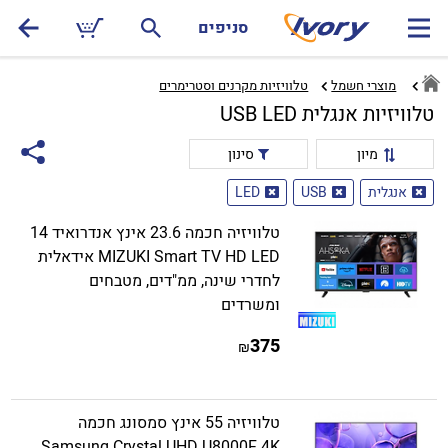
סניפים
מוצרי חשמל
טלוויזיות מקרנים וסטרימרים‏
טלוויזיות אנגלית USB LED
מיון
סינון
אנגלית
USB
LED
טלוויזיה חכמה 23.6 אינץ אנדרואיד 14
MIZUKI Smart TV HD LED אידאלית
לחדרי שינה, ממ"דים, מטבחים
ומשרדים
375
₪
טלוויזיה 55 אינץ סמסונג חכמה
Samsung Crystal UHD U8000F 4K