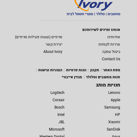
אנחנו זמינים לשירותכם
אודותינו
סניפים (שעות פעילות סניפים)
שירות לקוחות
יצירת קשר
ביטול עסקה
About Ivory
Contact Us
מפת האתר
תקנון
הגנת פרטיות
הצהרות נגישות
חנות מחשבים וסלולר
מגזין אייבורי
חנויות מותג
Logitech
Lenovo
Corsair
Apple
Bosch
Samsung
Intel
HP
JBL
Xiaomi
Microsoft
SanDisk
Western Digital
Asus