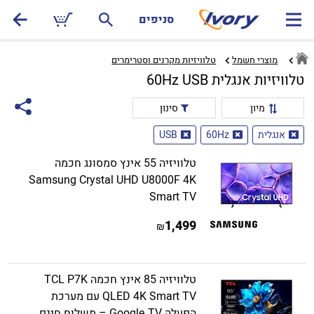
סניפים
מוצרי חשמל
טלוויזיות מקרנים וסטרימרים‏
טלוויזיות אנגלית 60Hz USB
מיון
סינון
אנגלית
60Hz
USB
טלוויזיה 55 אינץ סמסונג חכמה
Samsung Crystal UHD U8000F 4K
Smart TV
1,499
₪
טלוויזיה 85 אינץ חכמה TCL P7K
QLED 4K Smart TV עם מערכת
הפעלה Google TV – משלוח חינם