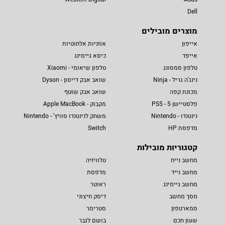
Dell
מוצרים מובילים
אייפון
אוזניות אלחוטיות
אייפד
כיסא גיימינג
טלפון סמסונג
טלפון שיאומי - Xiaomi
נינג'ה גריל - Ninja
שואב אבק דייסון - Dyson
מכונת קפה
שואב אבק שוטף
פלסטיישן 5 - PS5
מקבוק - Apple MacBook
נינטנדו - Nintendo
משחק לנינטנדו סוויץ' - Nintendo
מדפסת HP
Switch
קטגוריות מובילות
מחשב נייח
טלוויזיה
מחשב נייד
מדפסת
מחשב גיימינג
ראוטר
מסך מחשב
דיסק חיצוני
סמארטפון
סטרימר
שעון חכם
בושם לגבר