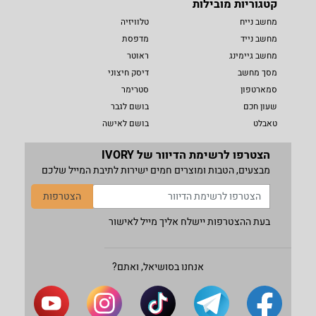
קטגוריות מובילות
מחשב נייח
טלוויזיה
מחשב נייד
מדפסת
מחשב גיימינג
ראוטר
מסך מחשב
דיסק חיצוני
סמארטפון
סטרימר
שעון חכם
בושם לגבר
טאבלט
בושם לאישה
הצטרפו לרשימת הדיוור של IVORY
מבצעים, הטבות ומוצרים חמים ישירות לתיבת המייל שלכם
הצטרפות
בעת ההצטרפות יישלח אליך מייל לאישור
אנחנו בסושיאל, ואתם?