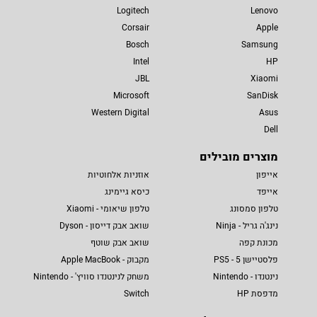
Logitech
Lenovo
Corsair
Apple
Bosch
Samsung
Intel
HP
JBL
Xiaomi
Microsoft
SanDisk
Western Digital
Asus
Dell
מוצרים מובילים
אייפון
אוזניות אלחוטיות
אייפד
כיסא גיימינג
טלפון סמסונג
טלפון שיאומי - Xiaomi
נינג'ה גריל - Ninja
שואב אבק דייסון - Dyson
מכונת קפה
שואב אבק שוטף
פלסטיישן 5 - PS5
מקבוק - Apple MacBook
נינטנדו - Nintendo
משחק לנינטנדו סוויץ' - Nintendo
מדפסת HP
Switch