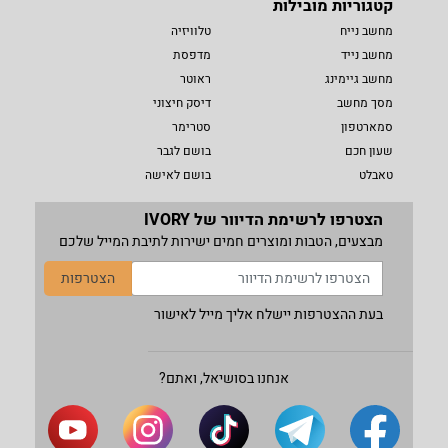
קטגוריות מובילות
מחשב נייח
טלוויזיה
מחשב נייד
מדפסת
מחשב גיימינג
ראוטר
מסך מחשב
דיסק חיצוני
סמארטפון
סטרימר
שעון חכם
בושם לגבר
טאבלט
בושם לאישה
הצטרפו לרשימת הדיוור של IVORY
מבצעים, הטבות ומוצרים חמים ישירות לתיבת המייל שלכם
הצטרפות
בעת ההצטרפות יישלח אליך מייל לאישור
אנחנו בסושיאל, ואתם?