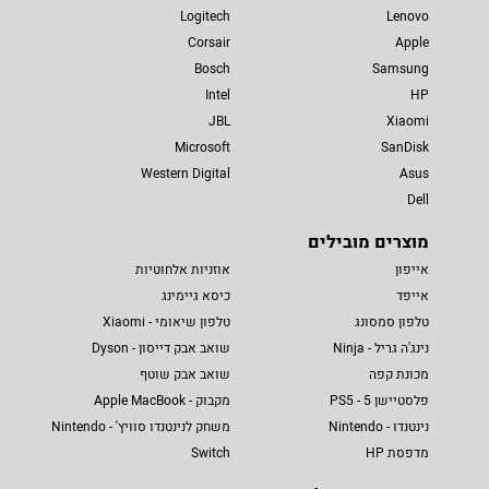
Logitech
Lenovo
Corsair
Apple
Bosch
Samsung
Intel
HP
JBL
Xiaomi
Microsoft
SanDisk
Western Digital
Asus
Dell
מוצרים מובילים
אייפון
אוזניות אלחוטיות
אייפד
כיסא גיימינג
טלפון סמסונג
טלפון שיאומי - Xiaomi
נינג'ה גריל - Ninja
שואב אבק דייסון - Dyson
מכונת קפה
שואב אבק שוטף
פלסטיישן 5 - PS5
מקבוק - Apple MacBook
נינטנדו - Nintendo
משחק לנינטנדו סוויץ' - Nintendo
מדפסת HP
Switch