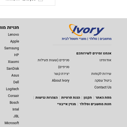
חנויות מות
Lenovo
Apple
Samsung
אנחנו זמינים לשירותכם
HP
אודותינו
סניפים (שעות פעילות
Xiaomi
סניפים)
SanDisk
שירות לקוחות
יצירת קשר
Asus
ביטול עסקה
About Ivory
Dell
Contact Us
Logitech
Corsair
מפת האתר
תקנון
הגנת פרטיות
הצהרות נגישות
Bosch
חנות מחשבים וסלולר
מגזין אייבורי
Intel
JBL
Microsoft