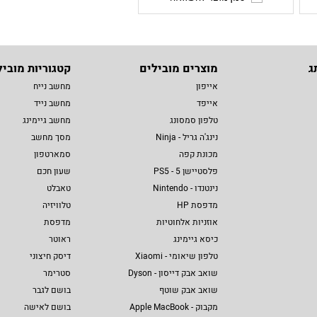
ג
מוצרים מובילים
קטגוריות מוביל
אייפון
מחשב נייח
אייפד
מחשב נייד
טלפון סמסונג
מחשב גיימינג
נינג'ה גריל - Ninja
מסך מחשב
מכונת קפה
סמארטפון
פלסטיישן 5 - PS5
שעון חכם
נינטנדו - Nintendo
טאבלט
מדפסת HP
טלוויזיה
אוזניות אלחוטיות
מדפסת
כיסא גיימינג
ראוטר
טלפון שיאומי - Xiaomi
דיסק חיצוני
שואב אבק דייסון - Dyson
סטרימר
שואב אבק שוטף
בושם לגבר
מקבוק - Apple MacBook
בושם לאישה