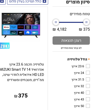
סינון מוצרים
כולל תמיכה בעידן פלוס
טווח מחירים
4,182 ₪
375 ₪
רענן תוצאות
לא נבחר טווח מחירים
גודל טלוויזיה
טלוויזיה חכמה 23.6 אינץ
23.6 אינץ
אנדרואיד 14 MIZUKI Smart TV
24 אינץ
HD LED אידאלית לחדרי שינה,
31.5 אינץ
ממ"דים, מטבחים ומשרדים
32 אינץ
40 אינץ
375
₪
43 אינץ
50 אינץ