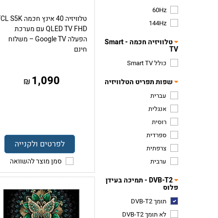
60Hz
טלוויזיה 40 אינץ חכמה  S5K
144Hz
QLED TV FHD עם מערכת
הפעלה Google TV – משלוח
טלוויזיה חכמה - Smart
TV
חינם
כולל Smart TV
1,090
₪
שפות תפריט הטלוויזיה
עברית
אנגלית
רוסית
ספרדית
לפרטים ולקנייה
צרפתית
סמן מוצר להשוואה
ערבית
DVB-T2 - תמיכה בעידן
פלוס
תומך DVB-T2
לא תומך DVB-T2