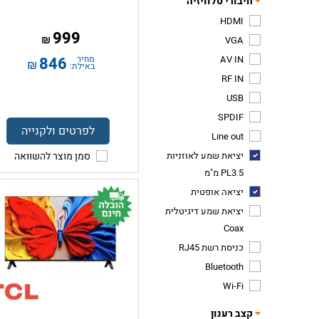
חיבורי טלוויזיה
HDMI
999
₪
VGA
AV IN
מחיר
846
₪
באילת:
RF IN
USB
SPDIF
לפרטים ולקנייה
Line out
יציאת שמע לאוזניות
סמן מוצר להשוואה
PL3.5 מ"מ
יציאה אופטית
יציאת שמע דיגיטלית
Coax
כניסת רשת RJ45
Bluetooth
Wi-Fi
קצב רענון