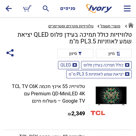
סניפים
מוצרי חשמל
טלוויזיות מקרנים וסטרימרים‏
טלוויזיות כולל תמיכה בעידן פלוס QLED יציאת
שמע לאוזניות PL3.5 מ"מ
מיון
סינון
כולל תמיכה בעידן פלוס
QLED
יציאת שמע לאוזניות PL3.5 מ"מ
טלוויזיה 55 אינץ חכמה TCL TV C6K
Premium QD-MiniLED 4K עם
Google TV – משלוח חינם
2,349
₪