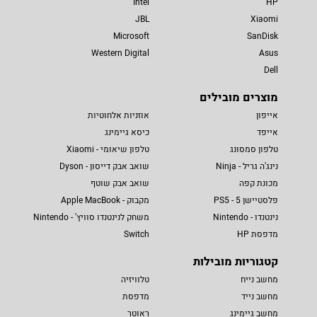
Intel
HP
JBL
Xiaomi
Microsoft
SanDisk
Western Digital
Asus
Dell
מוצרים מובילים
אייפון
אוזניות אלחוטיות
אייפד
כיסא גיימינג
טלפון סמסונג
טלפון שיאומי - Xiaomi
נינג'ה גריל - Ninja
שואב אבק דייסון - Dyson
מכונת קפה
שואב אבק שוטף
פלסטיישן 5 - PS5
מקבוק - Apple MacBook
נינטנדו - Nintendo
משחק לנינטנדו סוויץ' - Nintendo
מדפסת HP
Switch
קטגוריות מובילות
מחשב נייח
טלוויזיה
מחשב נייד
מדפסת
מחשב גיימינג
ראוטר