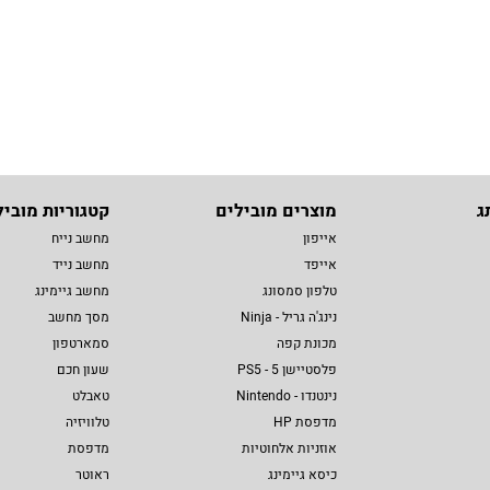
ג
מוצרים מובילים
קטגוריות מוביל
אייפון
מחשב נייח
אייפד
מחשב נייד
טלפון סמסונג
מחשב גיימינג
נינג'ה גריל - Ninja
מסך מחשב
מכונת קפה
סמארטפון
פלסטיישן 5 - PS5
שעון חכם
נינטנדו - Nintendo
טאבלט
מדפסת HP
טלוויזיה
אוזניות אלחוטיות
מדפסת
כיסא גיימינג
ראוטר