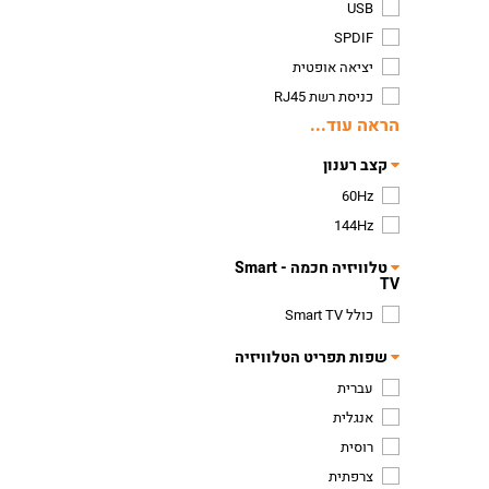
USB
SPDIF
יציאה אופטית
כניסת רשת RJ45
הראה עוד...
קצב רענון
60Hz
144Hz
טלוויזיה חכמה - Smart
TV
כולל Smart TV
שפות תפריט הטלוויזיה
עברית
אנגלית
רוסית
צרפתית