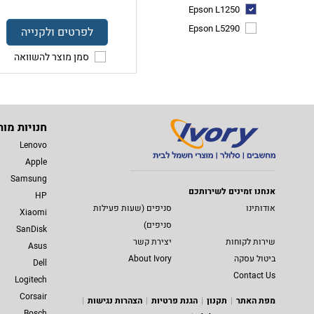
Epson L1250
Epson L5290
לפרטים ולקנייה
סמן מוצר להשוואה
חנויות מות
Lenovo
Apple
Samsung
אנחנו זמינים לשירותכם
HP
אודותינו
סניפים (שעות פעילות
Xiaomi
סניפים)
SanDisk
שירות לקוחות
יצירת קשר
Asus
ביטול עסקה
About Ivory
Dell
Contact Us
Logitech
Corsair
מפת האתר
תקנון
הגנת פרטיות
הצהרות נגישות
Bosch