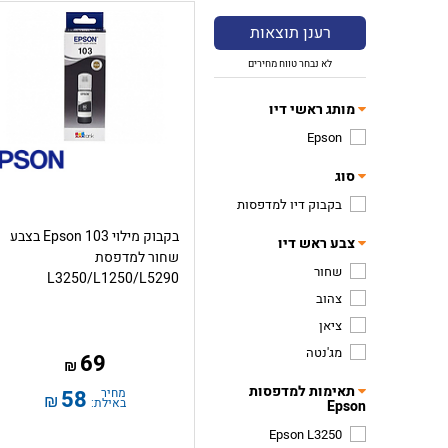
רענן תוצאות
לא נבחר טווח מחירים
מותג ראשי דיו
Epson
סוג
בקבוק דיו למדפסות
בקבוק מילוי Epson 103 בצבע
צבע ראש דיו
שחור למדפסת
שחור
L3250/L1250/L5290
צהוב
ציאן
מג'נטה
69
₪
תאימות למדפסות
מחיר
58
₪
באילת:
Epson
Epson L3250