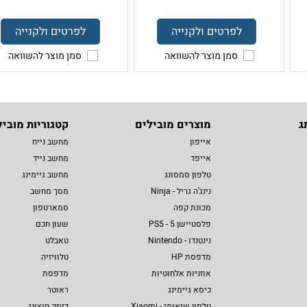
לפרטים ולקנייה
לפרטים ולקנייה
סמן מוצר להשוואה
סמן מוצר להשוואה
ג
מוצרים מובילים
קטגוריות מוביל
אייפון
מחשב נייח
אייפד
מחשב נייד
טלפון סמסונג
מחשב גיימינג
נינג'ה גריל - Ninja
מסך מחשב
מכונת קפה
סמארטפון
פלסטיישן 5 - PS5
שעון חכם
נינטנדו - Nintendo
טאבלט
מדפסת HP
טלוויזיה
אוזניות אלחוטיות
מדפסת
כיסא גיימינג
ראוטר
טלפון שיאומי - Xiaomi
דיסק חיצוני