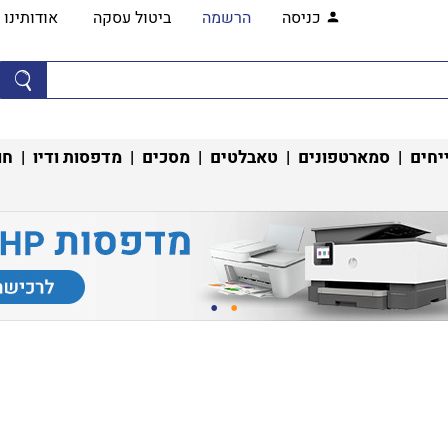
כניסה
הרשמה
ביטול עסקה
אודותינו
יחים
|
סמארטפונים
|
טאבלטים
|
מסכים
|
מדפסות ודיו
|
חו