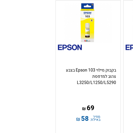
בקבוק מילוי Epson 103 בצבע
צהוב למדפסת
L3250/L1250/L5290
69
₪
מחיר
58
₪
באילת: