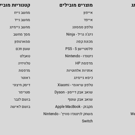
ג
מוצרים מובילים
קטגוריות מוביל
אייפון
מחשב נייח
אייפד
מחשב נייד
טלפון סמסונג
מחשב גיימינג
נינג'ה גריל - Ninja
מסך מחשב
מכונת קפה
סמארטפון
פלסטיישן 5 - PS5
שעון חכם
נינטנדו - Nintendo
טאבלט
מדפסת HP
טלוויזיה
אוזניות אלחוטיות
מדפסת
כיסא גיימינג
ראוטר
טלפון שיאומי - Xiaomi
דיסק חיצוני
שואב אבק דייסון - Dyson
סטרימר
שואב אבק שוטף
בושם לגבר
מקבוק - Apple MacBook
בושם לאישה
We
משחק לנינטנדו סוויץ' - Nintendo
Switch