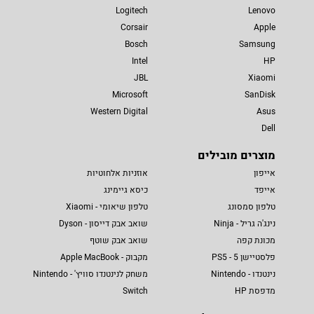
Logitech
Lenovo
Corsair
Apple
Bosch
Samsung
Intel
HP
JBL
Xiaomi
Microsoft
SanDisk
Western Digital
Asus
Dell
מוצרים מובילים
אייפון
אוזניות אלחוטיות
אייפד
כיסא גיימינג
טלפון סמסונג
טלפון שיאומי - Xiaomi
נינג'ה גריל - Ninja
שואב אבק דייסון - Dyson
מכונת קפה
שואב אבק שוטף
פלסטיישן 5 - PS5
מקבוק - Apple MacBook
נינטנדו - Nintendo
משחק לנינטנדו סוויץ' - Nintendo
מדפסת HP
Switch