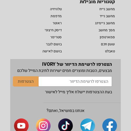
קטגוריות מובילות
מחשב נייח
טלוויזיה
מחשב נייד
מדפסת
מחשב גיימינג
ראוטר
מסך מחשב
דיסק חיצוני
סמארטפון
סטרימר
שעון חכם
בושם לגבר
טאבלט
בושם לאישה
הצטרפו לרשימת הדיוור של IVORY
מבצעים, הטבות ומוצרים חמים ישירות לתיבת המייל שלכם
הצטרפות
בעת ההצטרפות יישלח אליך מייל לאישור
אנחנו בסושיאל, ואתם?