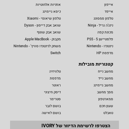
אייפון
אוזניות אלחוטיות
אייפד
כיסא גיימינג
טלפון סמסונג
טלפון שיאומי - Xiaomi
נינג'ה גריל - Ninja
שואב אבק דייסון - Dyson
מכונת קפה
שואב אבק שוטף
פלסטיישן 5 - PS5
מקבוק - Apple MacBook
נינטנדו - Nintendo
משחק לנינטנדו סוויץ' - Nintendo
מדפסת HP
Switch
קטגוריות מובילות
מחשב נייח
טלוויזיה
מחשב נייד
מדפסת
מחשב גיימינג
ראוטר
מסך מחשב
דיסק חיצוני
סמארטפון
סטרימר
שעון חכם
בושם לגבר
טאבלט
בושם לאישה
הצטרפו לרשימת הדיוור של IVORY