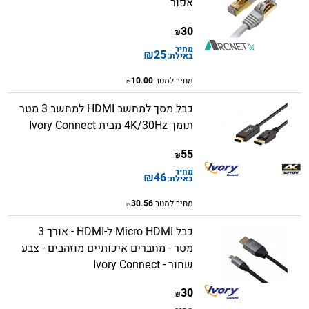
אפור
30
₪
מחיר
₪
25
באילת:
מחיר למטר
10.00
₪
כבל מסך למחשב HDMI למחשב​ 3 מטר
תומך 4K/30Hz מבית Ivory Connect
55
₪
מחיר
₪
46
באילת:
מחיר למטר
30.56
₪
כבל Micro HDMI ל-HDMI - אורך 3
מטר - מחברים איכותיים מוזהבים - צבע
שחור - Ivory Connect
30
₪