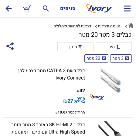
סניפים
טעינה וכבלים
כבלים למחשב ולסלולר‏
כבלים 3 מטר 20 מטר
מיון
סינון
3 מטר
20 מטר
כבל רשת CAT6A​ 3 מטר בצבע לבן
Ivory Connect
32
₪
מחיר
₪
27
באילת:
מחיר למטר
10.67
₪
כבל 8K HDMI 2.1 באורך 3 מטר תומך
Ultra High Speed עם סיכוך ומעטפת