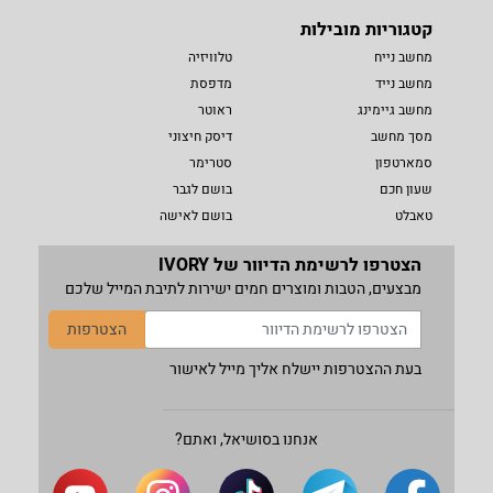
קטגוריות מובילות
מחשב נייח
טלוויזיה
מחשב נייד
מדפסת
מחשב גיימינג
ראוטר
מסך מחשב
דיסק חיצוני
סמארטפון
סטרימר
שעון חכם
בושם לגבר
טאבלט
בושם לאישה
הצטרפו לרשימת הדיוור של IVORY
מבצעים, הטבות ומוצרים חמים ישירות לתיבת המייל שלכם
הצטרפות
בעת ההצטרפות יישלח אליך מייל לאישור
אנחנו בסושיאל, ואתם?