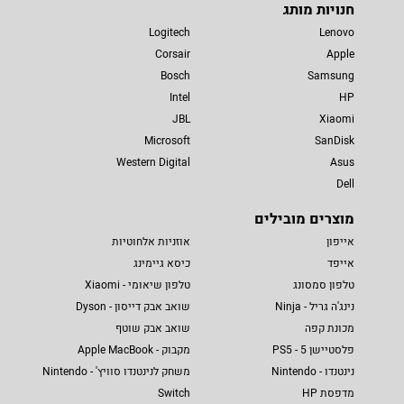
חנויות מותג
Logitech
Lenovo
Corsair
Apple
Bosch
Samsung
Intel
HP
JBL
Xiaomi
Microsoft
SanDisk
Western Digital
Asus
Dell
מוצרים מובילים
אייפון
אוזניות אלחוטיות
אייפד
כיסא גיימינג
טלפון סמסונג
טלפון שיאומי - Xiaomi
נינג'ה גריל - Ninja
שואב אבק דייסון - Dyson
מכונת קפה
שואב אבק שוטף
פלסטיישן 5 - PS5
מקבוק - Apple MacBook
נינטנדו - Nintendo
משחק לנינטנדו סוויץ' - Nintendo
מדפסת HP
Switch