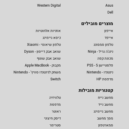
Western Digital
Asus
Dell
מוצרים מובילים
אייפון
אוזניות אלחוטיות
אייפד
כיסא גיימינג
טלפון סמסונג
טלפון שיאומי - Xiaomi
נינג'ה גריל - Ninja
שואב אבק דייסון - Dyson
מכונת קפה
שואב אבק שוטף
פלסטיישן 5 - PS5
מקבוק - Apple MacBook
נינטנדו - Nintendo
משחק לנינטנדו סוויץ' - Nintendo
מדפסת HP
Switch
קטגוריות מובילות
מחשב נייח
טלוויזיה
מחשב נייד
מדפסת
מחשב גיימינג
ראוטר
מסך מחשב
דיסק חיצוני
סמארטפון
סטרימר