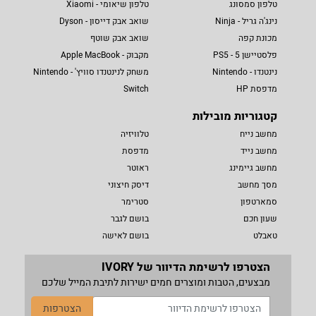
טלפון סמסונג
טלפון שיאומי - Xiaomi
נינג'ה גריל - Ninja
שואב אבק דייסון - Dyson
מכונת קפה
שואב אבק שוטף
פלסטיישן 5 - PS5
מקבוק - Apple MacBook
נינטנדו - Nintendo
משחק לנינטנדו סוויץ' - Nintendo
מדפסת HP
Switch
קטגוריות מובילות
מחשב נייח
טלוויזיה
מחשב נייד
מדפסת
מחשב גיימינג
ראוטר
מסך מחשב
דיסק חיצוני
סמארטפון
סטרימר
שעון חכם
בושם לגבר
טאבלט
בושם לאישה
הצטרפו לרשימת הדיוור של IVORY
מבצעים, הטבות ומוצרים חמים ישירות לתיבת המייל שלכם
הצטרפות