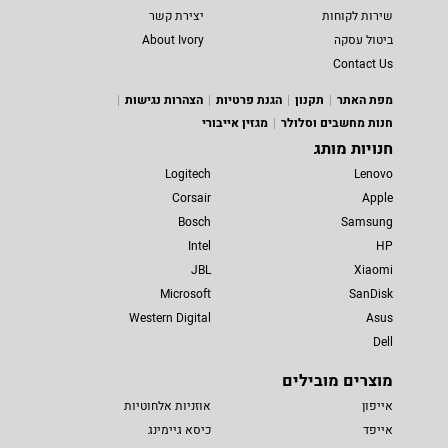
שירות לקוחות
יצירת קשר
ביטול עסקה
About Ivory
Contact Us
מפת האתר
תקנון
הגנת פרטיות
הצהרות נגישות
חנות מחשבים וסלולר
מגזין אייבורי
חנויות מותג
Logitech
Lenovo
Corsair
Apple
Bosch
Samsung
Intel
HP
JBL
Xiaomi
Microsoft
SanDisk
Western Digital
Asus
Dell
מוצרים מובילים
אייפון
אוזניות אלחוטיות
אייפד
כיסא גיימינג