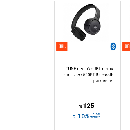
אוזניות JBL אלחוטיות TUNE
520BT Bluetooth בצבע שחור
עם מיקרופון
125
₪
מחיר
105
₪
באילת: