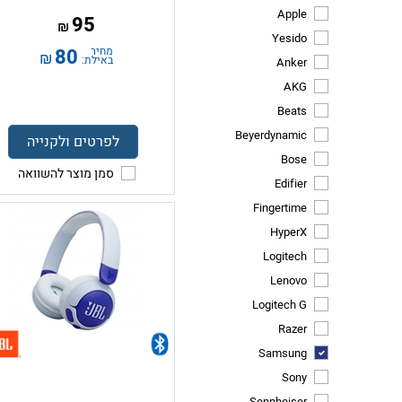
Apple
95
₪
Yesido
מחיר
80
₪
באילת:
Anker
AKG
Beats
Beyerdynamic
לפרטים ולקנייה
Bose
סמן מוצר להשוואה
Edifier
Fingertime
HyperX
Logitech
Lenovo
Logitech G
Razer
Samsung
Sony
Sennheiser