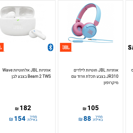
אוזניות JBL חוטיות לילדים
אוזניות JBL אלחוטיות Wave
JR310 בצבע תכלת וורוד עם
Beam 2 TWS בצבע לבן
מיקרופון
182
105
₪
₪
מחיר
88
מחיר
154
₪
₪
באילת:
באילת: