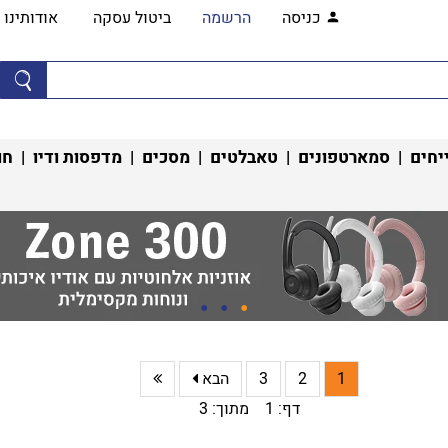
כניסה
הרשמה
ביטול עסקה
אודותינו
יחים
|
סמארטפונים
|
טאבלטים
|
מסכים
|
מדפסות ודיו
|
חו
1
2
3
הבא
דף: 1 מתוך: 3