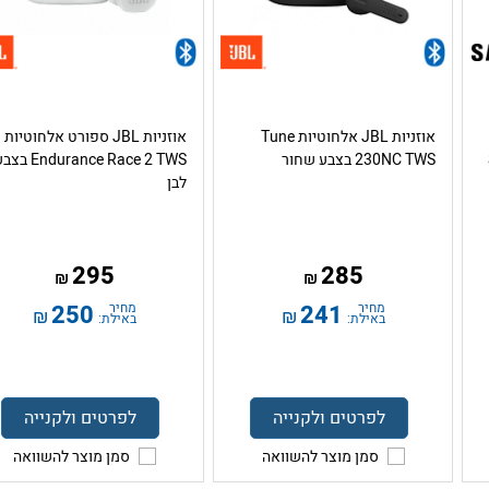
אוזניות JBL אלחוטיות Tune
אוזניות JBL ספורט אלחוטיות
230NC TWS בצבע שחור
Endurance Race 2 TWS ב
לבן
295
285
₪
₪
מחיר
241
מחיר
250
₪
₪
באילת:
באילת:
לפרטים ולקנייה
לפרטים ולקנייה
סמן מוצר להשוואה
סמן מוצר להשוואה