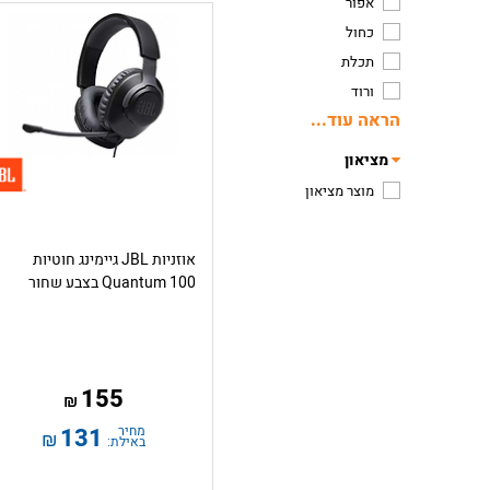
אפור
כחול
תכלת
ורוד
הראה עוד...
מציאון
מוצר מציאון
אוזניות JBL גיימינג חוטיות
Quantum 100 בצבע שחור
155
₪
מחיר
131
₪
באילת: