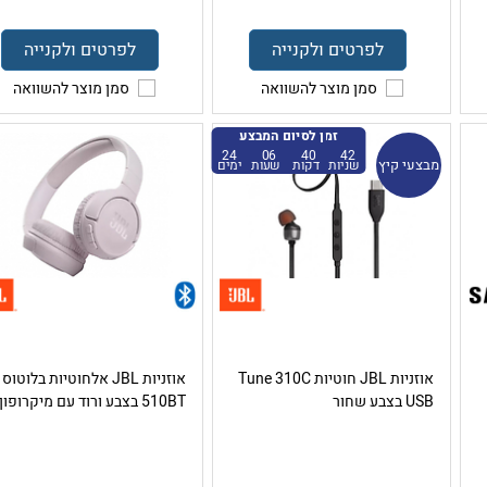
לפרטים ולקנייה
לפרטים ולקנייה
סמן מוצר להשוואה
סמן מוצר להשוואה
זמן לסיום המבצע
24
06
40
41
מבצעי קיץ
שניות
דקות
שעות
ימים
אוזניות JBL חוטיות Tune 310C
אוזניות JBL אלחוטיות בלוטוס
USB בצבע שחור
510BT בצבע ורוד עם מיקרופון