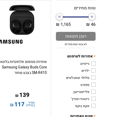
טווח מחירים
1,165 ₪
46 ₪
רענן תוצאות
לא נבחר טווח מחירים
אוזניות לשימוש
אוזניות סמסונג אלחוטיות בלוטוס
גיימינג
Samsung Galaxy Buds Core
ילדים
SM-R410 בצבע שחור
סלולר וטאבלטים
ספורט
פלייסטיישן
139
₪
נינטנדו סוויץ'
מחיר
117
₪
באילת:
אקס בוקס
סגנון האוזניות