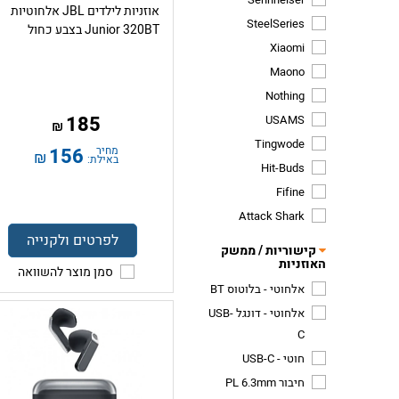
אוזניות לילדים JBL אלחוטיות
SteelSeries
Junior 320BT בצבע כחול
Xiaomi
Maono
Nothing
185
USAMS
₪
Tingwode
מחיר
156
₪
באילת:
Hit-Buds
Fifine
Attack Shark
לפרטים ולקנייה
קישוריות / ממשק
האוזניות
סמן מוצר להשוואה
אלחוטי - בלוטוס BT
אלחוטי - דונגל USB-
C
חוטי - USB-C
חיבור PL 6.3mm