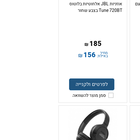
יות עם
אוזניות JBL אלחוטיות בלוטוס
Tune 720BT בצבע שחור
185
₪
מחיר
156
₪
באילת:
לפרטים ולקנייה
סמן מוצר להשוואה