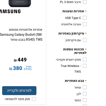
חיבור PL 3.5mm
אוזניות נטענות
USB Type-C
טעינה אלחוטית
אוזניות אלחוטיות סמסונג
מיקרופון באוזניות
Samsung Galaxy Buds4 (SM-
R540) TWS בצבע שחור
עם מיקרופון
תכונות נוספות
לאוזניות
449
מסנן רעשים אקטיבי
₪
True Wireless -
מחיר
380
₪
באילת:
TWS
צבע האוזניות
שחור
לפרטים ולקנייה
לבן
סמן מוצר להשוואה
כסוף