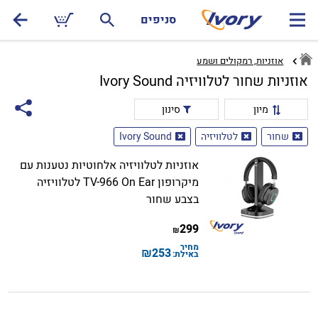
סניפים
אוזניות, רמקולים ושמע
אוזניות שחור לטלוויזיה Ivory Sound
מיון
סינון
שחור
לטלוויזיה
Ivory Sound
אוזניות לטלוויזיה אלחוטיות נטענות עם
מיקרופון TV-966 On Ear לטלוויזיה
בצבע שחור
299
₪
מחיר
₪
253
באילת: