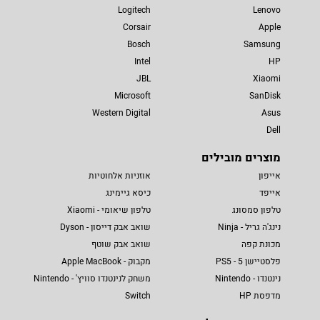
Logitech
Lenovo
Corsair
Apple
Bosch
Samsung
Intel
HP
JBL
Xiaomi
Microsoft
SanDisk
Western Digital
Asus
Dell
מוצרים מובילים
אייפון
אוזניות אלחוטיות
אייפד
כיסא גיימינג
טלפון סמסונג
טלפון שיאומי - Xiaomi
נינג'ה גריל - Ninja
שואב אבק דייסון - Dyson
מכונת קפה
שואב אבק שוטף
פלסטיישן 5 - PS5
מקבוק - Apple MacBook
נינטנדו - Nintendo
משחק לנינטנדו סוויץ' - Nintendo
מדפסת HP
Switch