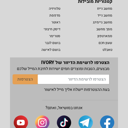
קטגוריות מובילות
מחשב נייח
טלוויזיה
מחשב נייד
מדפסת
מחשב גיימינג
ראוטר
מסך מחשב
דיסק חיצוני
סמארטפון
סטרימר
שעון חכם
בושם לגבר
טאבלט
בושם לאישה
הצטרפו לרשימת הדיוור של IVORY
מבצעים, הטבות ומוצרים חמים ישירות לתיבת המייל שלכם
הצטרפות
בעת ההצטרפות יישלח אליך מייל לאישור
אנחנו בסושיאל, ואתם?