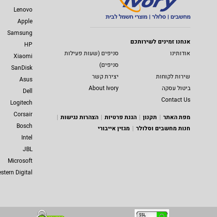
Lenovo
Apple
Samsung
אנחנו זמינים לשירותכם
HP
אודותינו
סניפים (שעות פעילות
Xiaomi
סניפים)
SanDisk
שירות לקוחות
יצירת קשר
Asus
ביטול עסקה
About Ivory
Dell
Contact Us
Logitech
Corsair
מפת האתר
תקנון
הגנת פרטיות
הצהרות נגישות
Bosch
חנות מחשבים וסלולר
מגזין אייבורי
Intel
JBL
Microsoft
stern Digital