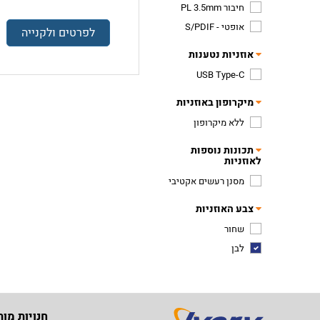
חיבור PL 3.5mm
אופטי - S/PDIF
לפרטים ולקנייה
אוזניות נטענות
USB Type-C
מיקרופון באוזניות
ללא מיקרופון
תכונות נוספות
לאוזניות
מסנן רעשים אקטיבי
צבע האוזניות
שחור
לבן
חנויות מות