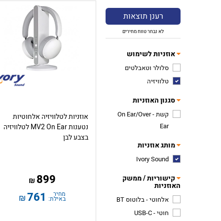
רענן תוצאות
לא נבחר טווח מחירים
אוזניות לשימוש
סלולר וטאבלטים
טלוויזיה
סגנון האוזניות
קשת - On Ear/Over
אוזניות לטלוויזיה אלחוטיות
Ear
נטענות MV2 On Ear לטלוויזיה
בצבע לבן
מותג אוזניות
Ivory Sound
899
קישוריות / ממשק
₪
האוזניות
מחיר
761
₪
באילת:
אלחוטי - בלוטוס BT
חוטי - USB-C