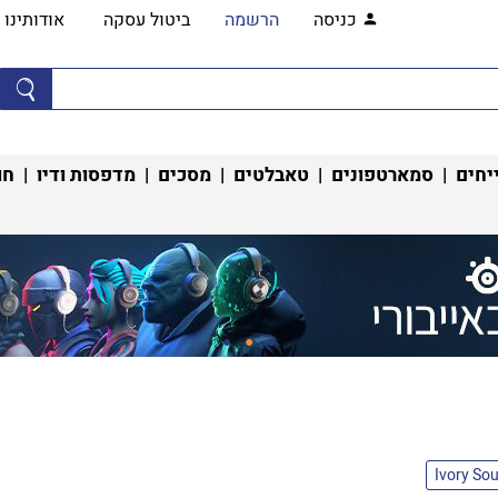
כניסה
הרשמה
ביטול עסקה
אודותינו
יחים
|
סמארטפונים
|
טאבלטים
|
מסכים
|
מדפסות ודיו
|
חו
Ivory So