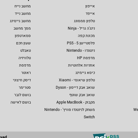
אייפון
מחשב נייח
אייפד
מחשב נייד
טלפון סמסונג
מחשב גיימינג
נינג'ה גריל - Ninja
מסך מחשב
מכונת קפה
סמארטפון
פלסטיישן 5 - PS5
שעון חכם
נינטנדו - Nintendo
טאבלט
מדפסת HP
טלוויזיה
אוזניות אלחוטיות
מדפסת
כיסא גיימינג
ראוטר
טלפון שיאומי - Xiaomi
דיסק חיצוני
שואב אבק דייסון - Dyson
סטרימר
שואב אבק שוטף
בושם לגבר
מקבוק - Apple MacBook
בושם לאישה
We
משחק לנינטנדו סוויץ' - Nintendo
Switch
rved