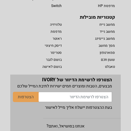
מדפסת HP
Switch
קטגוריות מובילות
מחשב נייח
טלוויזיה
מחשב נייד
מדפסת
מחשב גיימינג
ראוטר
מסך מחשב
דיסק חיצוני
סמארטפון
סטרימר
שעון חכם
בושם לגבר
טאבלט
בושם לאישה
הצטרפו לרשימת הדיוור של IVORY
מבצעים, הטבות ומוצרים חמים ישירות לתיבת המייל שלכם
הצטרפות
בעת ההצטרפות יישלח אליך מייל לאישור
אנחנו בסושיאל, ואתם?