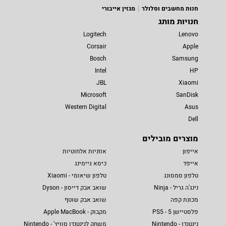
חנות מחשבים וסלולר
מגזין אייבורי
חנויות מותג
Logitech
Lenovo
Corsair
Apple
Bosch
Samsung
Intel
HP
JBL
Xiaomi
Microsoft
SanDisk
Western Digital
Asus
Dell
מוצרים מובילים
אייפון
אוזניות אלחוטיות
אייפד
כיסא גיימינג
טלפון סמסונג
טלפון שיאומי - Xiaomi
נינג'ה גריל - Ninja
שואב אבק דייסון - Dyson
מכונת קפה
שואב אבק שוטף
פלסטיישן 5 - PS5
מקבוק - Apple MacBook
נינטנדו - Nintendo
משחק לנינטנדו סוויץ' - Nintendo