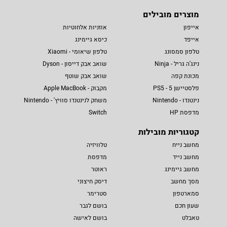
מוצרים מובילים
אייפון
אוזניות אלחוטיות
אייפד
כיסא גיימינג
טלפון סמסונג
טלפון שיאומי - Xiaomi
נינג'ה גריל - Ninja
שואב אבק דייסון - Dyson
מכונת קפה
שואב אבק שוטף
פלסטיישן 5 - PS5
מקבוק - Apple MacBook
נינטנדו - Nintendo
משחק לנינטנדו סוויץ' - Nintendo
מדפסת HP
Switch
קטגוריות מובילות
מחשב נייח
טלוויזיה
מחשב נייד
מדפסת
מחשב גיימינג
ראוטר
מסך מחשב
דיסק חיצוני
סמארטפון
סטרימר
שעון חכם
בושם לגבר
טאבלט
בושם לאישה