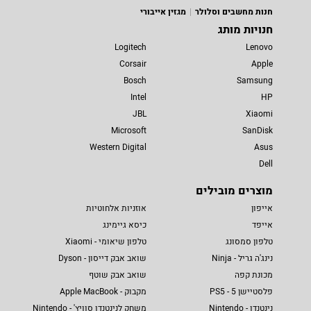
חנות מחשבים וסלולר
מגזין אייבורי
חנויות מותג
Logitech
Lenovo
Corsair
Apple
Bosch
Samsung
Intel
HP
JBL
Xiaomi
Microsoft
SanDisk
Western Digital
Asus
Dell
מוצרים מובילים
אייפון
אוזניות אלחוטיות
אייפד
כיסא גיימינג
טלפון סמסונג
טלפון שיאומי - Xiaomi
נינג'ה גריל - Ninja
שואב אבק דייסון - Dyson
מכונת קפה
שואב אבק שוטף
פלסטיישן 5 - PS5
מקבוק - Apple MacBook
נינטנדו - Nintendo
משחק לנינטנדו סוויץ' - Nintendo