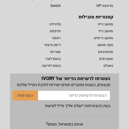
מדפסת HP
Switch
קטגוריות מובילות
מחשב נייח
טלוויזיה
מחשב נייד
מדפסת
מחשב גיימינג
ראוטר
מסך מחשב
דיסק חיצוני
סמארטפון
סטרימר
שעון חכם
בושם לגבר
טאבלט
בושם לאישה
הצטרפו לרשימת הדיוור של IVORY
מבצעים, הטבות ומוצרים חמים ישירות לתיבת המייל שלכם
הצטרפות
בעת ההצטרפות יישלח אליך מייל לאישור
אנחנו בסושיאל, ואתם?