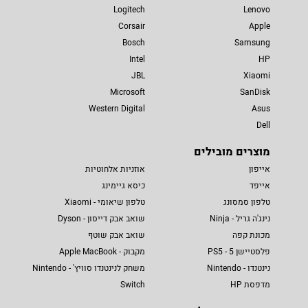
Logitech
Lenovo
Corsair
Apple
Bosch
Samsung
Intel
HP
JBL
Xiaomi
Microsoft
SanDisk
Western Digital
Asus
Dell
מוצרים מובילים
אייפון
אוזניות אלחוטיות
אייפד
כיסא גיימינג
טלפון סמסונג
טלפון שיאומי - Xiaomi
נינג'ה גריל - Ninja
שואב אבק דייסון - Dyson
מכונת קפה
שואב אבק שוטף
פלסטיישן 5 - PS5
מקבוק - Apple MacBook
נינטנדו - Nintendo
משחק לנינטנדו סוויץ' - Nintendo
מדפסת HP
Switch