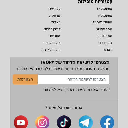
קטגוריות מובילות
מחשב נייח
טלוויזיה
מחשב נייד
מדפסת
מחשב גיימינג
ראוטר
מסך מחשב
דיסק חיצוני
סמארטפון
סטרימר
שעון חכם
בושם לגבר
טאבלט
בושם לאישה
הצטרפו לרשימת הדיוור של IVORY
מבצעים, הטבות ומוצרים חמים ישירות לתיבת המייל שלכם
הצטרפות
בעת ההצטרפות יישלח אליך מייל לאישור
אנחנו בסושיאל, ואתם?