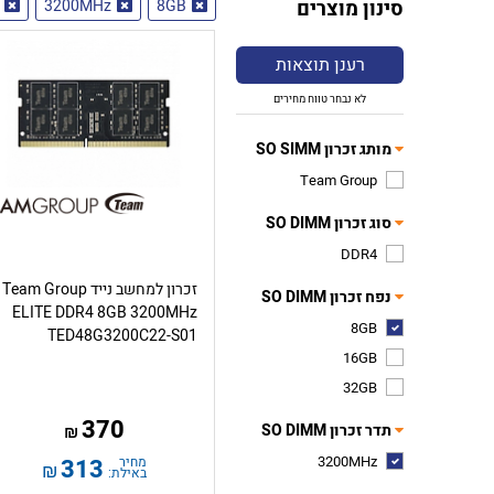
סינון מוצרים
8GB
3200MHz
רענן תוצאות
לא נבחר טווח מחירים
מותג זכרון SO SIMM
Team Group
סוג זכרון SO DIMM
DDR4
זכרון למחשב נייד Team Group
נפח זכרון SO DIMM
ELITE DDR4 8GB 3200MHz
8GB
TED48G3200C22-S01
16GB
32GB
370
תדר זכרון SO DIMM
₪
3200MHz
מחיר
313
₪
באילת: