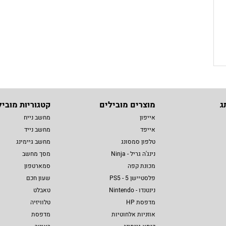
ג
מוצרים מובילים
קטגוריות מוביל
אייפון
מחשב נייח
אייפד
מחשב נייד
טלפון סמסונג
מחשב גיימינג
נינג'ה גריל - Ninja
מסך מחשב
מכונת קפה
סמארטפון
פלסטיישן 5 - PS5
שעון חכם
נינטנדו - Nintendo
טאבלט
מדפסת HP
טלוויזיה
אוזניות אלחוטיות
מדפסת