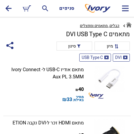
סניפים
כבלים, מתאמים ומפצלים
מתאמים DVI USB Type C
מיון
סינון
USB Type C
DVI
מתאם אודיו USB-C ל- Ivory Connect
Aux PL 3.5MM
40
₪
מחיר
₪
33
באילת:
מתאם HDMI זכר ל-DVI נקבה ETION