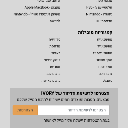
מכונת קפה
שואב אבק שוטף
פלסטיישן 5 - PS5
מקבוק - Apple MacBook
נינטנדו - Nintendo
משחק לנינטנדו סוויץ' - Nintendo
מדפסת HP
Switch
קטגוריות מובילות
מחשב נייח
טלוויזיה
מחשב נייד
מדפסת
מחשב גיימינג
ראוטר
מסך מחשב
דיסק חיצוני
סמארטפון
סטרימר
שעון חכם
בושם לגבר
טאבלט
בושם לאישה
הצטרפו לרשימת הדיוור של IVORY
מבצעים, הטבות ומוצרים חמים ישירות לתיבת המייל שלכם
הצטרפות
בעת ההצטרפות יישלח אליך מייל לאישור