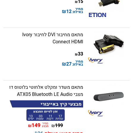
15
₪
מחיר
₪
12
באילת:
מתאם מחיבור DVI לחיבור Ivory
Connect HDMI
33
₪
מחיר
₪
27
באילת:
מתאם משדר ומקלט אלחוטי בלוטוס דו
מצבי ATX05 Bluetooth LE Audio
מבצעי קיץ באייבורי
זמן לסיום המבצע
13
03
11
17
שניות
דקות
שעות
ימים
מחיר
149
199
₪
₪
מבצע