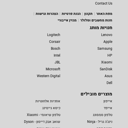
Contact Us
מפת האתר
תקנון
הגנת פרטיות
הצהרות נגישות
חנות מחשבים וסלולר
מגזין אייבורי
חנויות מותג
Logitech
Lenovo
Corsair
Apple
Bosch
Samsung
Intel
HP
JBL
Xiaomi
Microsoft
SanDisk
Western Digital
Asus
Dell
מוצרים מובילים
אייפון
אוזניות אלחוטיות
אייפד
כיסא גיימינג
טלפון סמסונג
טלפון שיאומי - Xiaomi
נינג'ה גריל - Ninja
שואב אבק דייסון - Dyson