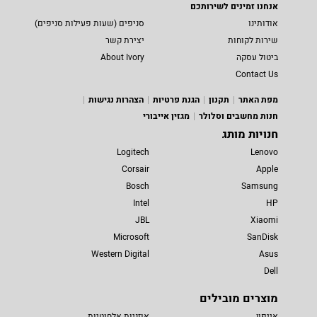
אנחנו זמינים לשירותכם
אודותינו
סניפים (שעות פעילות סניפים)
שירות לקוחות
יצירת קשר
ביטול עסקה
About Ivory
Contact Us
מפת האתר
תקנון
הגנת פרטיות
הצהרות נגישות
חנות מחשבים וסלולר
מגזין אייבורי
חנויות מותג
Logitech
Lenovo
Corsair
Apple
Bosch
Samsung
Intel
HP
JBL
Xiaomi
Microsoft
SanDisk
Western Digital
Asus
Dell
מוצרים מובילים
אייפון
אוזניות אלחוטיות