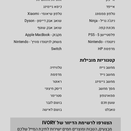
אייפד
כיסא גיימינג
טלפון סמסונג
טלפון שיאומי - Xiaomi
נינג'ה גריל - Ninja
שואב אבק דייסון - Dyson
מכונת קפה
שואב אבק שוטף
פלסטיישן 5 - PS5
מקבוק - Apple MacBook
נינטנדו - Nintendo
משחק לנינטנדו סוויץ' - Nintendo
מדפסת HP
Switch
קטגוריות מובילות
מחשב נייח
טלוויזיה
מחשב נייד
מדפסת
מחשב גיימינג
ראוטר
מסך מחשב
דיסק חיצוני
סמארטפון
סטרימר
שעון חכם
בושם לגבר
טאבלט
בושם לאישה
הצטרפו לרשימת הדיוור של IVORY
מבצעים, הטבות ומוצרים חמים ישירות לתיבת המייל שלכם