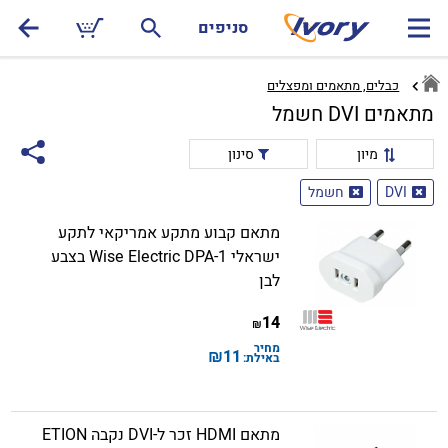
סניפים
כבלים, מתאמים ומפצלים
מתאמים DVI חשמל
מיון
סינון
DVI
חשמל
מתאם קבוע מתקע אמריקאי לתקע
ישראלי Wise Electric DPA-1 בצבע
לבן
14
₪
מחיר
₪
11
באילת:
מתאם HDMI זכר ל-DVI נקבה ETION